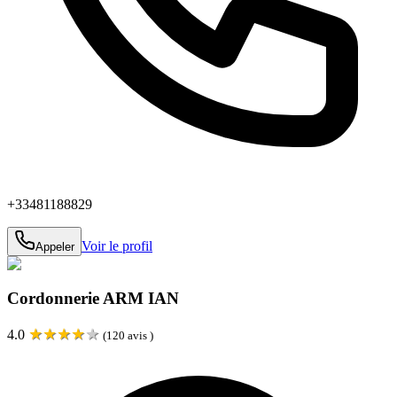
+33481188829
Voir le profil
Appeler
Cordonnerie ARM IAN
★
★
★
★
★
4.0
(
120
avis )