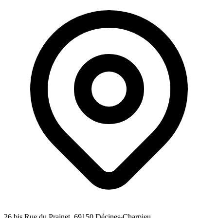
26 bis Rue du Prainet
, 69150
Décines-Charpieu