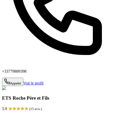
+33779889398
Voir le profil
Appeler
ETS Roche Père et Fils
★
★
★
★
★
5.0
(
15
avis )