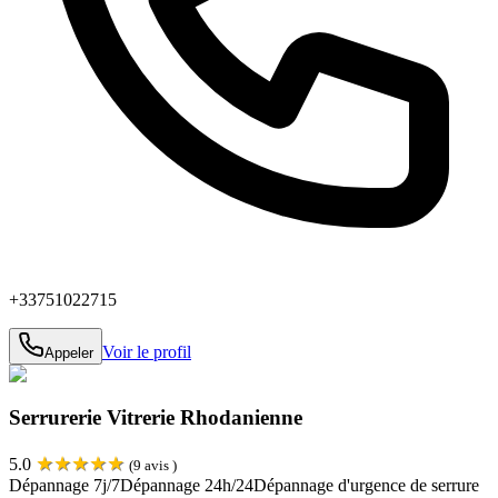
+33751022715
Voir le profil
Appeler
Serrurerie Vitrerie Rhodanienne
★
★
★
★
★
5.0
(
9
avis )
Dépannage 7j/7
Dépannage 24h/24
Dépannage d'urgence de serrure