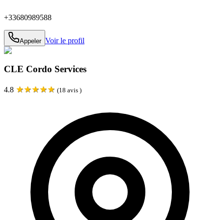
+33680989588
Voir le profil
Appeler
CLE Cordo Services
★
★
★
★
★
4.8
(
18
avis )