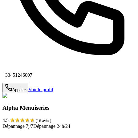
+33451246007
Voir le profil
Appeler
Alpha Menuiseries
★
★
★
★
★
4.5
(
16
avis )
Dépannage 7j/7
Dépannage 24h/24