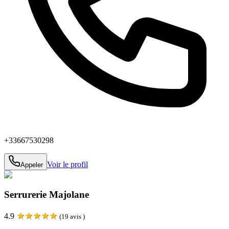
+33667530298
Voir le profil
Appeler
Serrurerie Majolane
★
★
★
★
★
4.9
(
19
avis )