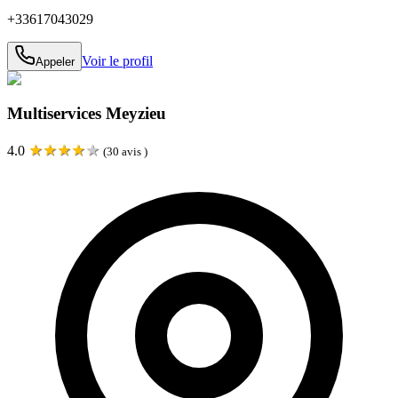
+33617043029
Voir le profil
Appeler
Multiservices Meyzieu
★
★
★
★
★
4.0
(
30
avis )