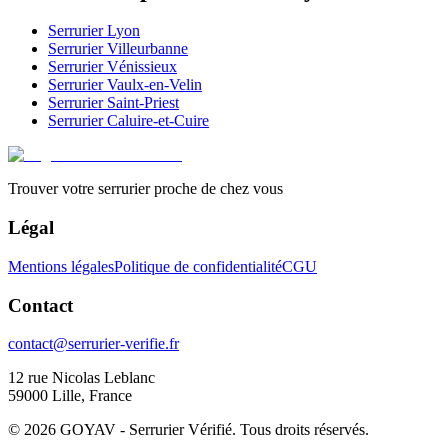
Serrurier
Lyon
Serrurier
Villeurbanne
Serrurier
Vénissieux
Serrurier
Vaulx-en-Velin
Serrurier
Saint-Priest
Serrurier
Caluire-et-Cuire
Trouver votre serrurier proche de chez vous
Légal
Mentions légales
Politique de confidentialité
CGU
Contact
contact@serrurier-verifie.fr
12 rue Nicolas Leblanc
59000 Lille, France
©
2026
GOYAV - Serrurier Vérifié. Tous droits réservés.