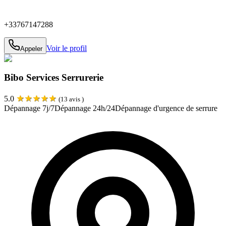
+33767147288
Voir le profil
Appeler
Bibo Services Serrurerie
★
★
★
★
★
5.0
(
13
avis )
Dépannage 7j/7
Dépannage 24h/24
Dépannage d'urgence de serrure