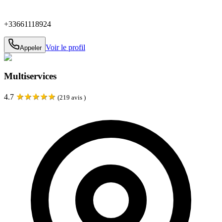
+33661118924
Voir le profil
Appeler
Multiservices
★
★
★
★
★
4.7
(
219
avis )