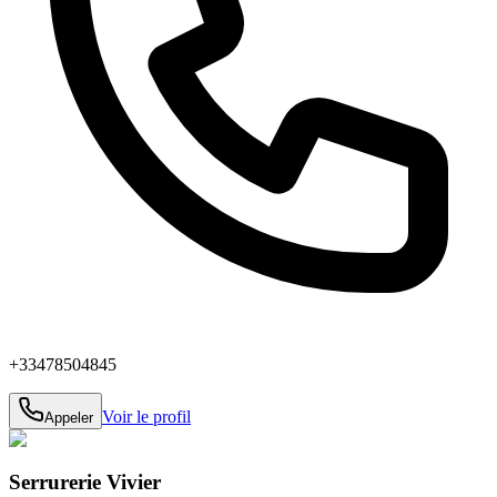
+33478504845
Voir le profil
Appeler
Serrurerie Vivier