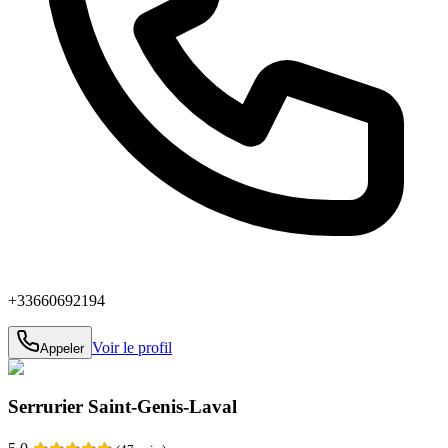
+33660692194
Voir le profil
Appeler
Serrurier Saint-Genis-Laval
★
★
★
★
★