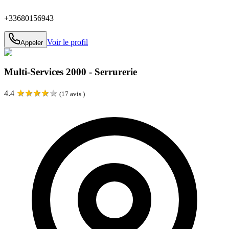
+33680156943
Voir le profil
Appeler
Multi-Services 2000 - Serrurerie
★
★
★
★
★
4.4
(
17
avis )