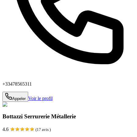
+33478565311
Voir le profil
Appeler
Bottazzi Serrurerie Métallerie
★
★
★
★
★
4.6
(
17
avis )