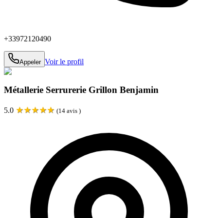
+33972120490
Voir le profil
Appeler
Métallerie Serrurerie Grillon Benjamin
★
★
★
★
★
5.0
(
14
avis )