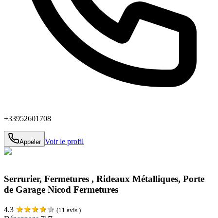
+33952601708
Voir le profil
Appeler
Serrurier, Fermetures , Rideaux Métalliques, Porte
de Garage Nicod Fermetures
★
★
★
★
★
4.3
(
11
avis )