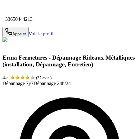
+33650444213
Voir le profil
Appeler
Erma Fermetures - Dépannage Rideaux Métalliques
(installation, Dépannage, Entretien)
★
★
★
★
★
4.2
(
27
avis )
Dépannage 7j/7
Dépannage 24h/24