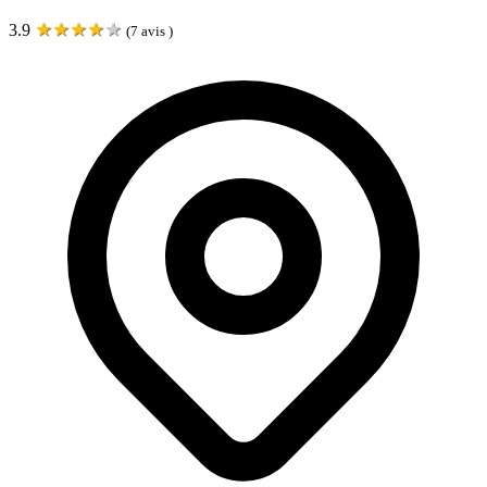
★
★
★
★
★
3.9
(
7
avis )