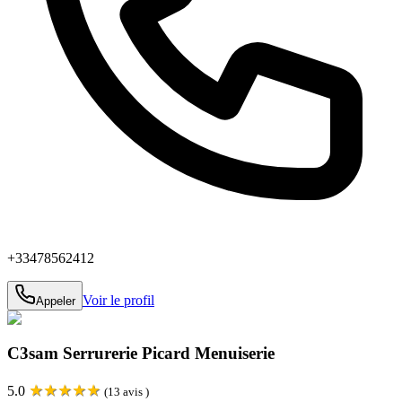
+33478562412
Voir le profil
Appeler
C3sam Serrurerie Picard Menuiserie
★
★
★
★
★
5.0
(
13
avis )