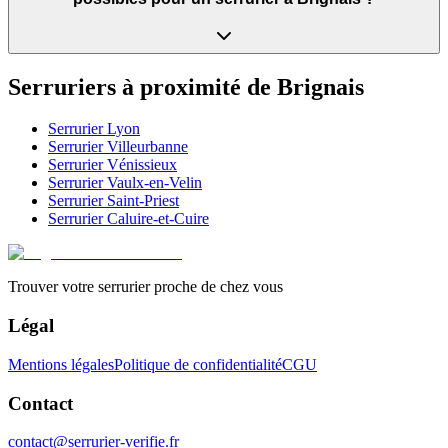
Serruriers à proximité de
Brignais
Serrurier
Lyon
Serrurier
Villeurbanne
Serrurier
Vénissieux
Serrurier
Vaulx-en-Velin
Serrurier
Saint-Priest
Serrurier
Caluire-et-Cuire
Trouver votre serrurier proche de chez vous
Légal
Mentions légales
Politique de confidentialité
CGU
Contact
contact@serrurier-verifie.fr