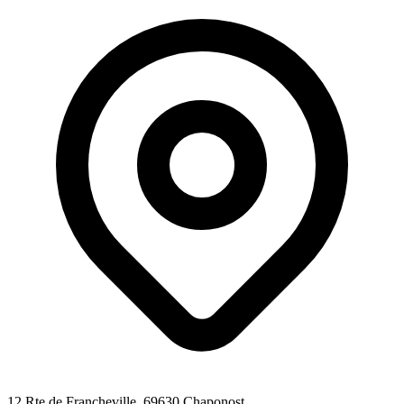
12 Rte de Francheville
, 69630
Chaponost