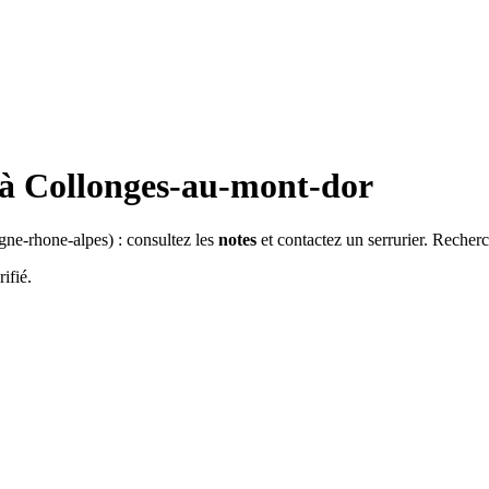
 à
Collonges-au-mont-dor
gne-rhone-alpes
) : consultez les
notes
et contactez un serrurier. Recher
ifié.