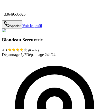
+33649535025
Voir le profil
Appeler
Blondeau Serrurerie
★
★
★
★
★
4.3
(
6
avis )
Dépannage 7j/7
Dépannage 24h/24