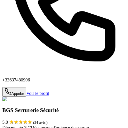
+33637480906
Voir le profil
Appeler
BGS Serrurerie Sécurité
★
★
★
★
★
5.0
(
34
avis )
Dépannage 7j/7
Dépannage d'urgence de serrure