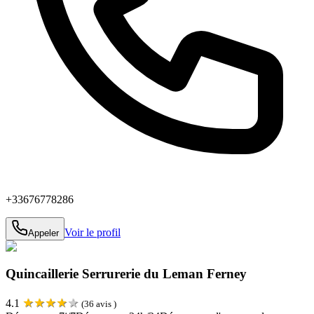
+33676778286
Voir le profil
Appeler
Quincaillerie Serrurerie du Leman Ferney
★
★
★
★
★
4.1
(
36
avis )