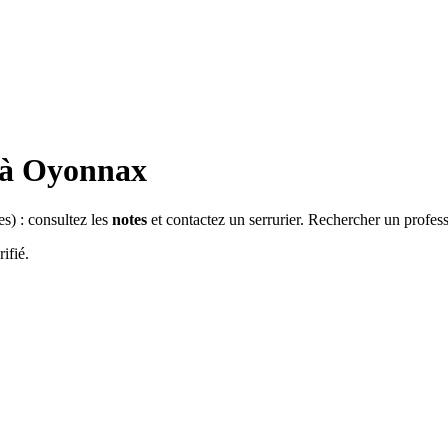
 à
Oyonnax
es
) : consultez les
notes
et contactez un serrurier. Rechercher un profes
ifié.