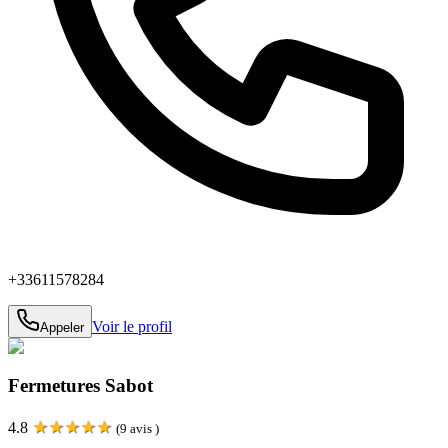
+33611578284
Voir le profil
Appeler
Fermetures Sabot
★
★
★
★
★
4.8
(
9
avis )