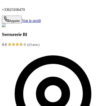
+33623106470
Voir le profil
Appeler
Serrurerie Bl
★
★
★
★
★
4.4
(
13
avis )