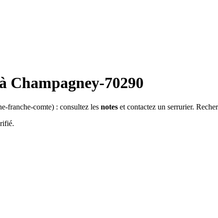
 à
Champagney-70290
e-franche-comte
) : consultez les
notes
et contactez un serrurier. Reche
ifié.