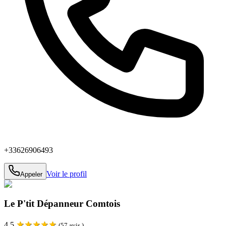
+33626906493
Voir le profil
Appeler
Le P'tit Dépanneur Comtois
★
★
★
★
★
4.5
(
57
avis )