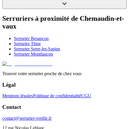
Serruriers à proximité de
Chemaudin-et-
vaux
Serrurier
Besançon
Serrurier
Thise
Serrurier
Serre-les-Sapins
Serrurier
Montfaucon
Trouver votre serrurier proche de chez vous
Légal
Mentions légales
Politique de confidentialité
CGU
Contact
contact@serrurier-verifie.fr
12 rue Nicolas Leblanc