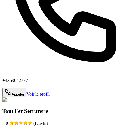
+33699427771
Voir le profil
Appeler
Tout Fer Serrurerie
★
★
★
★
★
4.8
(
19
avis )