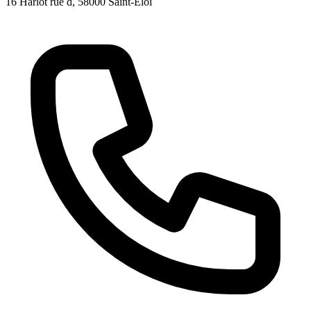
16 Harlot rue d
, 58000
Saint-Éloi