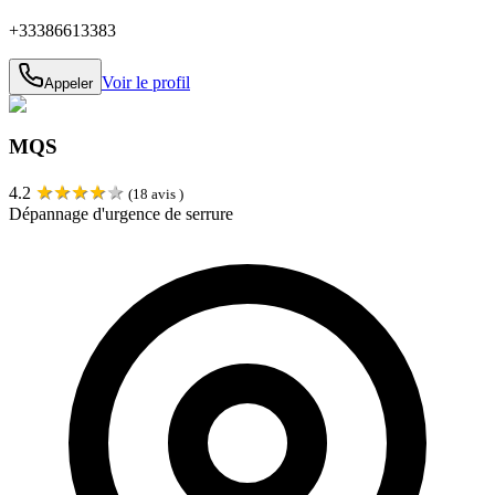
+33386613383
Voir le profil
Appeler
MQS
★
★
★
★
★
4.2
(
18
avis )
Dépannage d'urgence de serrure