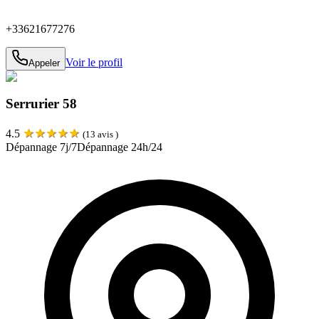
+33621677276
Voir le profil
Appeler
Serrurier 58
★
★
★
★
★
4.5
(
13
avis )
Dépannage 7j/7
Dépannage 24h/24