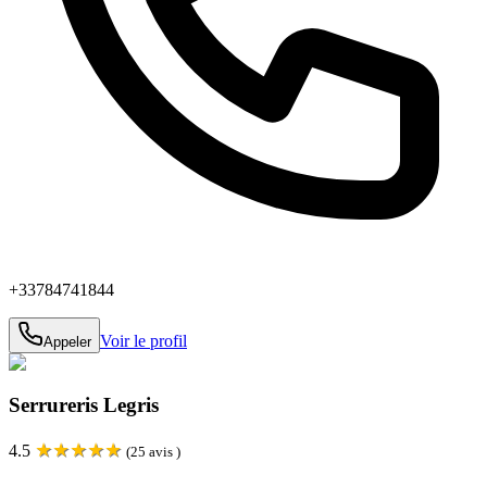
+33784741844
Voir le profil
Appeler
Serrureris Legris
★
★
★
★
★
4.5
(
25
avis )