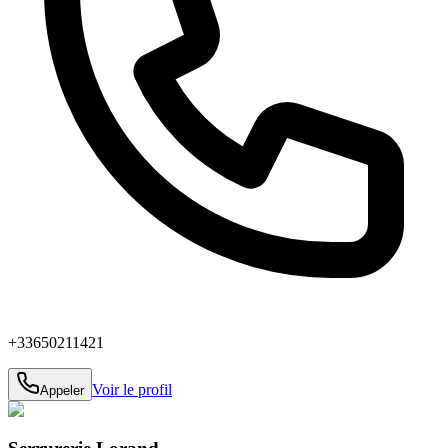
+33650211421
Voir le profil
Appeler