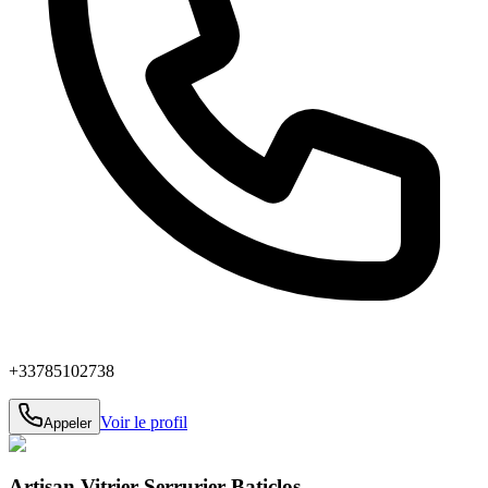
+33785102738
Voir le profil
Appeler
Artisan Vitrier Serrurier Baticlos