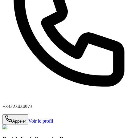
+33223424973
Voir le profil
Appeler