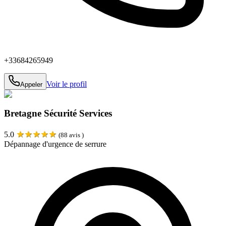
+33684265949
Voir le profil
Appeler
Bretagne Sécurité Services
★
★
★
★
★
5.0
(
88
avis )
Dépannage d'urgence de serrure