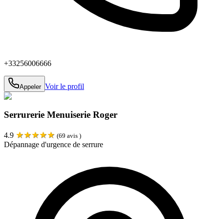
+33256006666
Voir le profil
Appeler
Serrurerie Menuiserie Roger
★
★
★
★
★
4.9
(
69
avis )
Dépannage d'urgence de serrure