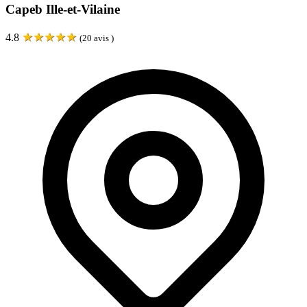
Capeb Ille-et-Vilaine
★
★
★
★
★
4.8
(
20
avis )