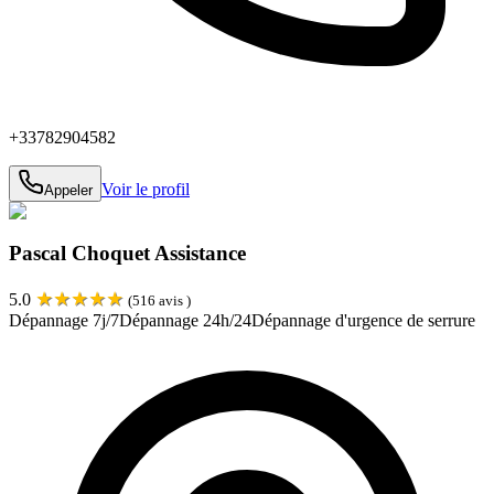
+33782904582
Voir le profil
Appeler
Pascal Choquet Assistance
★
★
★
★
★
5.0
(
516
avis )
Dépannage 7j/7
Dépannage 24h/24
Dépannage d'urgence de serrure