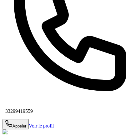
+33299419559
Voir le profil
Appeler