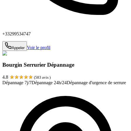
+33299534747
Voir le profil
Appeler
Bourgin Serrurier Dépannage
★
★
★
★
★
4.8
(
583
avis )
Dépannage 7j/7
Dépannage 24h/24
Dépannage d'urgence de serrure