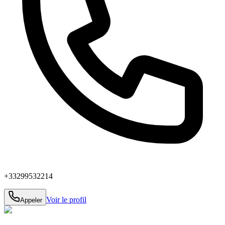
+33299532214
Voir le profil
Appeler