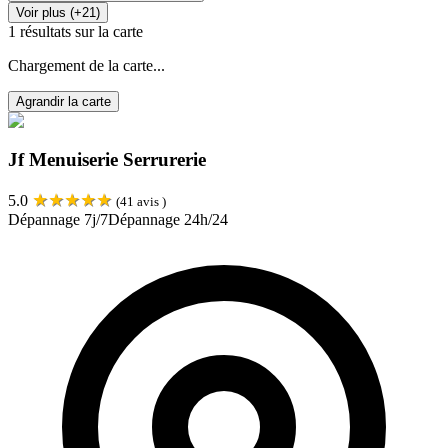
Voir plus (+21)
1
résultats sur la carte
Chargement de la carte...
Agrandir la carte
Jf Menuiserie Serrurerie
★
★
★
★
★
5.0
(
41
avis )
Dépannage 7j/7
Dépannage 24h/24