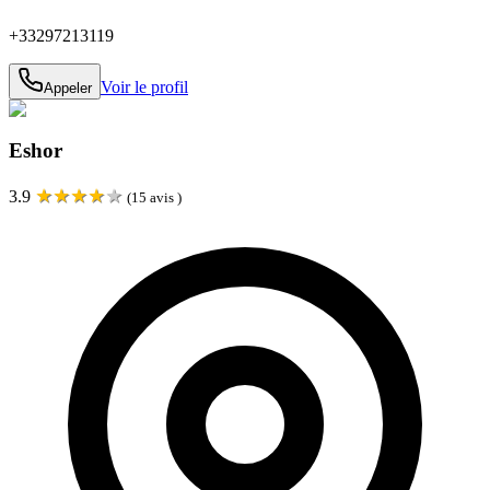
+33297213119
Voir le profil
Appeler
Eshor
★
★
★
★
★
3.9
(
15
avis )