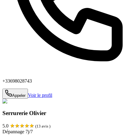
+33698028743
Voir le profil
Appeler
Serrurerie Olivier
★
★
★
★
★
5.0
(
13
avis )
Dépannage 7j/7