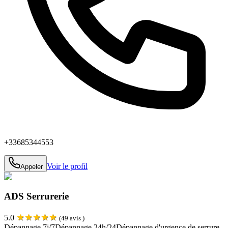
+33685344553
Voir le profil
Appeler
ADS Serrurerie
★
★
★
★
★
5.0
(
49
avis )
Dépannage 7j/7
Dépannage 24h/24
Dépannage d'urgence de serrure