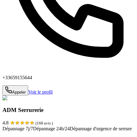
+33659155644
Voir le profil
Appeler
ADM Serrurerie
★
★
★
★
★
4.8
(
168
avis )
Dépannage 7j/7
Dépannage 24h/24
Dépannage d'urgence de serrure