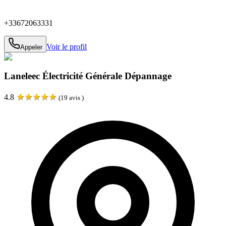
+33672063331
Voir le profil
Appeler
Laneleec Électricité Générale Dépannage
★
★
★
★
★
4.8
(
19
avis )