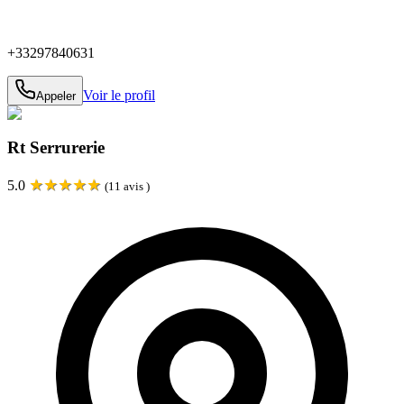
+33297840631
Voir le profil
Appeler
Rt Serrurerie
★
★
★
★
★
5.0
(
11
avis )