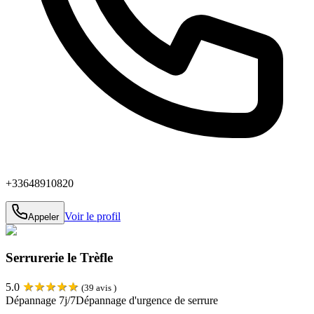
+33648910820
Voir le profil
Appeler
Serrurerie le Trèfle
★
★
★
★
★
5.0
(
39
avis )
Dépannage 7j/7
Dépannage d'urgence de serrure