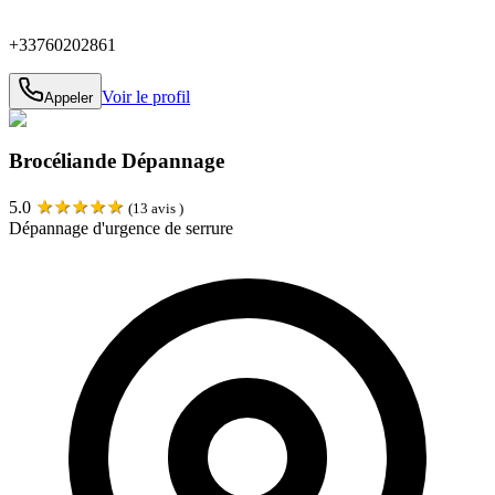
+33760202861
Voir le profil
Appeler
Brocéliande Dépannage
★
★
★
★
★
5.0
(
13
avis )
Dépannage d'urgence de serrure