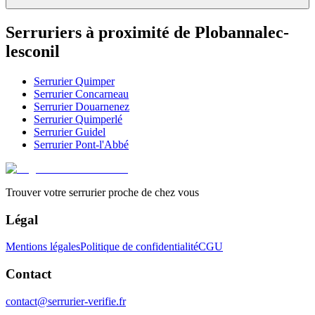
Serruriers à proximité de
Plobannalec-
lesconil
Serrurier
Quimper
Serrurier
Concarneau
Serrurier
Douarnenez
Serrurier
Quimperlé
Serrurier
Guidel
Serrurier
Pont-l'Abbé
Trouver votre serrurier proche de chez vous
Légal
Mentions légales
Politique de confidentialité
CGU
Contact
contact@serrurier-verifie.fr