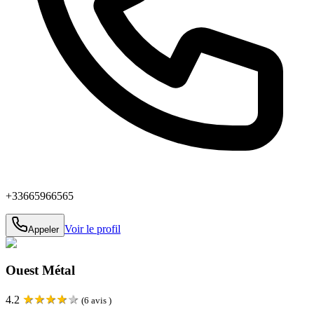
+33665966565
Voir le profil
Appeler
Ouest Métal
★
★
★
★
★
4.2
(
6
avis )