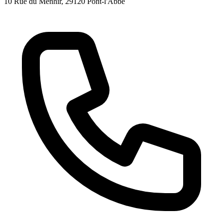
10 Rue du Menhir
, 29120
Pont-l'Abbé