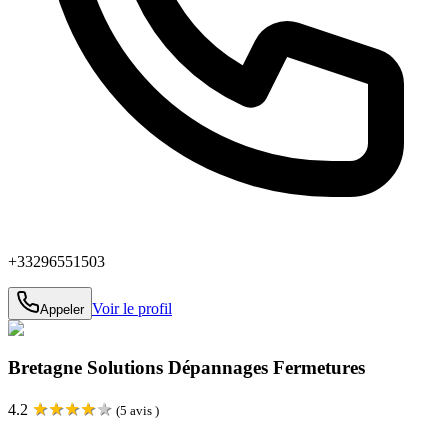
+33296551503
Voir le profil
Appeler
Bretagne Solutions Dépannages Fermetures
★
★
★
★
★
4.2
(
5
avis )