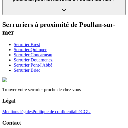
Serruriers à proximité de
Poullan-sur-
mer
Serrurier
Brest
Serrurier
Quimper
Serrurier
Concarneau
Serrurier
Douarnenez
Serrurier
Pont-l'Abbé
Serrurier
Briec
Trouver votre serrurier proche de chez vous
Légal
Mentions légales
Politique de confidentialité
CGU
Contact