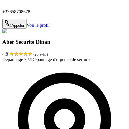
+33658708678
Voir le profil
Appeler
Aber Securite Dinan
★
★
★
★
★
4.8
(
26
avis )
Dépannage 7j/7
Dépannage d'urgence de serrure