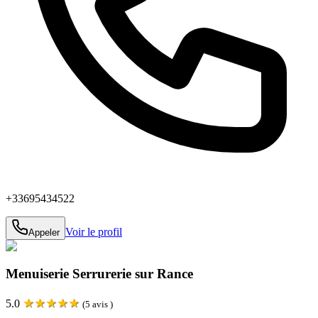
+33695434522
Voir le profil
Appeler
Menuiserie Serrurerie sur Rance
★
★
★
★
★
5.0
(
5
avis )