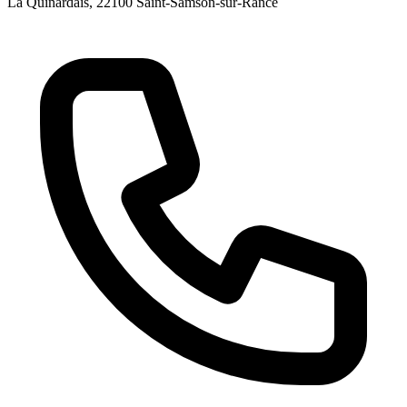
La Quinardais
, 22100
Saint-Samson-sur-Rance