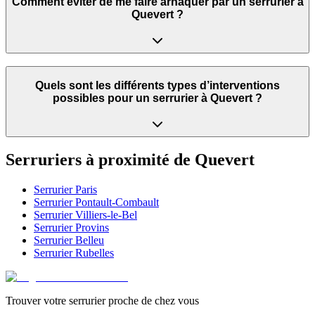
Comment éviter de me faire arnaquer par un serrurier à
Quevert ?
Quels sont les différents types d’interventions
possibles pour un serrurier à Quevert ?
Serruriers à proximité de
Quevert
Serrurier
Paris
Serrurier
Pontault-Combault
Serrurier
Villiers-le-Bel
Serrurier
Provins
Serrurier
Belleu
Serrurier
Rubelles
Trouver votre serrurier proche de chez vous