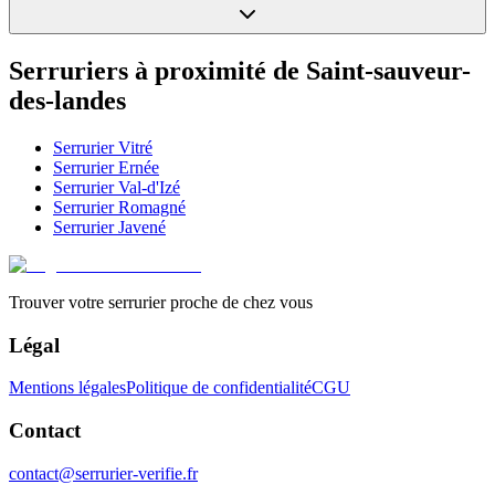
Serruriers à proximité de
Saint-sauveur-
des-landes
Serrurier
Vitré
Serrurier
Ernée
Serrurier
Val-d'Izé
Serrurier
Romagné
Serrurier
Javené
Trouver votre serrurier proche de chez vous
Légal
Mentions légales
Politique de confidentialité
CGU
Contact
contact@serrurier-verifie.fr