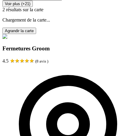
Voir plus (+21)
2
résultats sur la carte
Chargement de la carte...
Agrandir la carte
Fermetures Groom
★
★
★
★
★
4.5
(
8
avis )