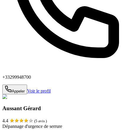
+33299948700
Voir le profil
Appeler
Aussant Gérard
★
★
★
★
★
4.4
(
5
avis )
Dépannage d'urgence de serrure