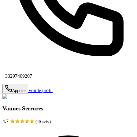
+33297409207
Voir le profil
Appeler
Vannes Serrures
★
★
★
★
★
4.7
(
40
avis )