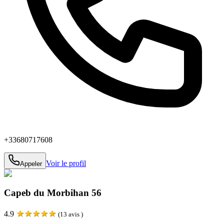
+33680717608
Voir le profil
Appeler
Capeb du Morbihan 56
★
★
★
★
★
4.9
(
13
avis )