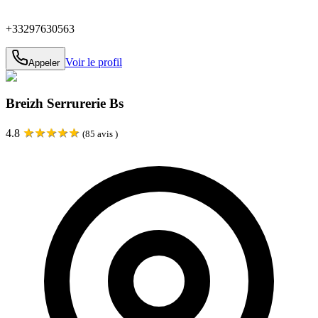
+33297630563
Voir le profil
Appeler
Breizh Serrurerie Bs
★
★
★
★
★
4.8
(
85
avis )