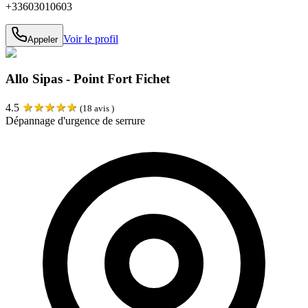
+33603010603
Voir le profil
Appeler
Allo Sipas - Point Fort Fichet
★
★
★
★
★
4.5
(
18
avis )
Dépannage d'urgence de serrure