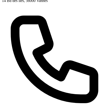
14 Bd des Îles
, 56000
Vannes