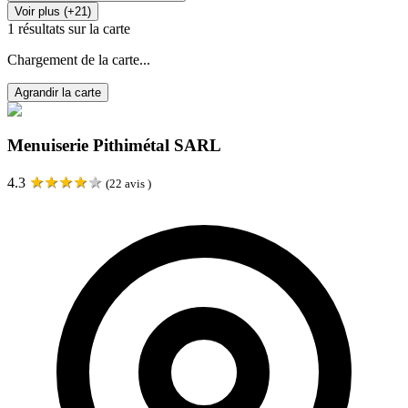
Voir plus (+21)
1
résultats sur la carte
Chargement de la carte...
Agrandir la carte
Menuiserie Pithimétal SARL
★
★
★
★
★
4.3
(
22
avis )