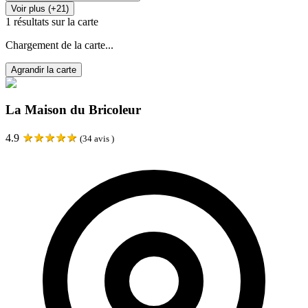
Voir plus (+21)
1
résultats sur la carte
Chargement de la carte...
Agrandir la carte
La Maison du Bricoleur
★
★
★
★
★
4.9
(
34
avis )