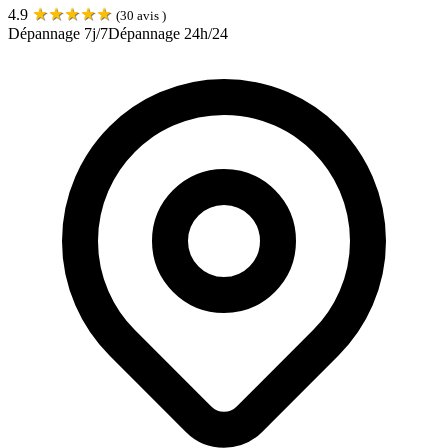
★
★
★
★
★
4.9
(
30
avis )
Dépannage 7j/7
Dépannage 24h/24