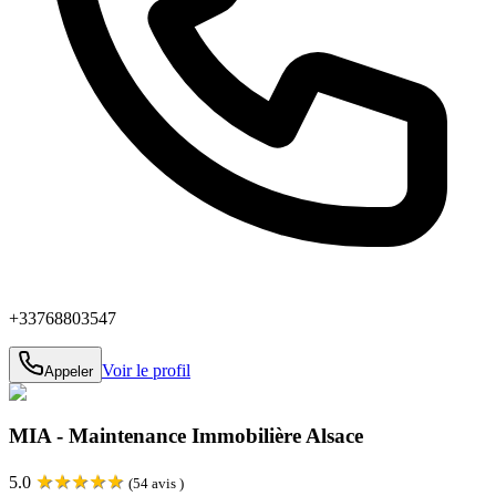
+33768803547
Voir le profil
Appeler
MIA - Maintenance Immobilière Alsace
★
★
★
★
★
5.0
(
54
avis )