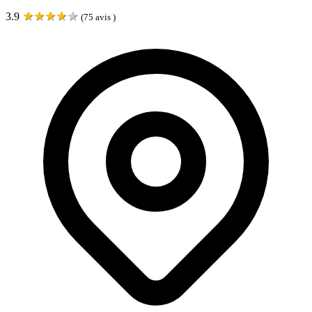
★
★
★
★
★
3.9
(
75
avis )