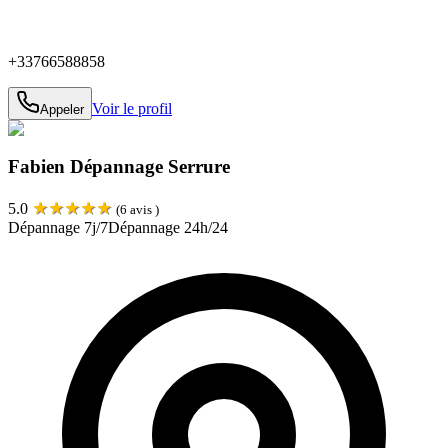
+33766588858
Voir le profil
Appeler
Fabien Dépannage Serrure
★
★
★
★
★
5.0
(
6
avis )
Dépannage 7j/7
Dépannage 24h/24