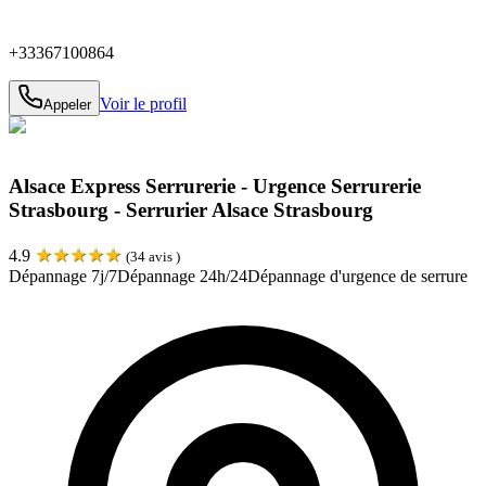
+33367100864
Voir le profil
Appeler
Alsace Express Serrurerie - Urgence Serrurerie
Strasbourg - Serrurier Alsace Strasbourg
★
★
★
★
★
4.9
(
34
avis )
Dépannage 7j/7
Dépannage 24h/24
Dépannage d'urgence de serrure