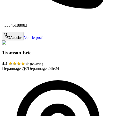
+33345188083
Voir le profil
Appeler
Tromson Eric
★
★
★
★
★
4.4
(
65
avis )
Dépannage 7j/7
Dépannage 24h/24