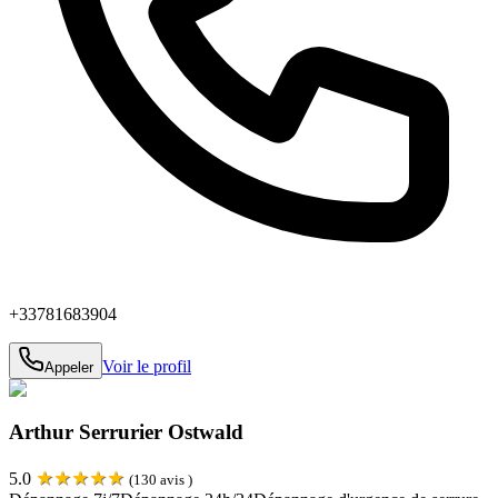
+33781683904
Voir le profil
Appeler
Arthur Serrurier Ostwald
★
★
★
★
★
5.0
(
130
avis )