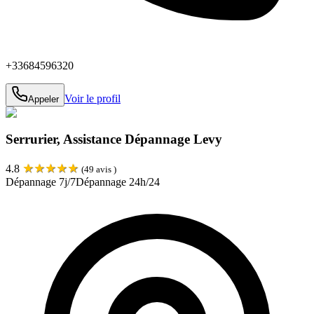
+33684596320
Voir le profil
Appeler
Serrurier, Assistance Dépannage Levy
★
★
★
★
★
4.8
(
49
avis )
Dépannage 7j/7
Dépannage 24h/24