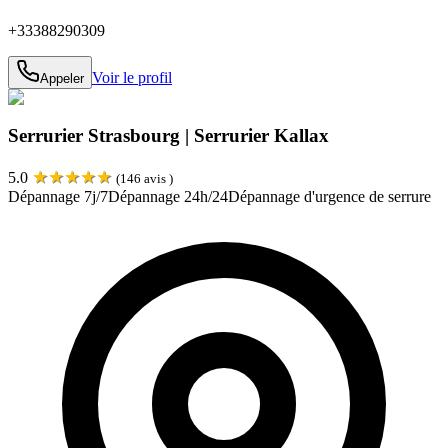
+33388290309
Voir le profil
Appeler
Serrurier Strasbourg | Serrurier Kallax
★
★
★
★
★
5.0
(
146
avis )
Dépannage 7j/7
Dépannage 24h/24
Dépannage d'urgence de serrure