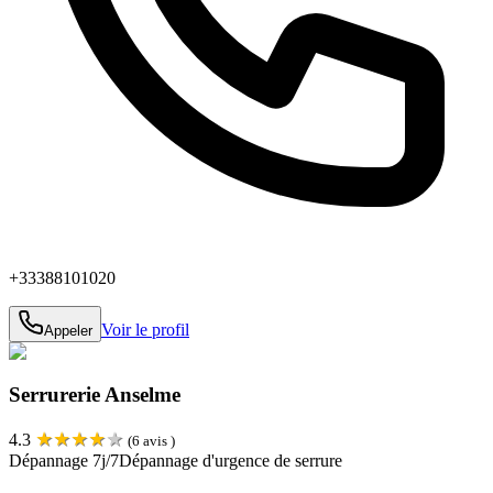
+33388101020
Voir le profil
Appeler
Serrurerie Anselme
★
★
★
★
★
4.3
(
6
avis )
Dépannage 7j/7
Dépannage d'urgence de serrure