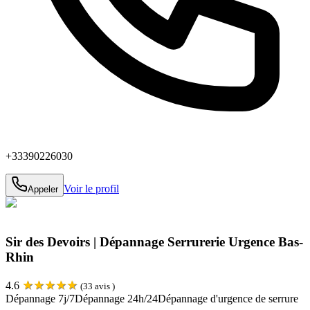
+33390226030
Voir le profil
Appeler
Sir des Devoirs | Dépannage Serrurerie Urgence Bas-
Rhin
★
★
★
★
★
4.6
(
33
avis )
Dépannage 7j/7
Dépannage 24h/24
Dépannage d'urgence de serrure