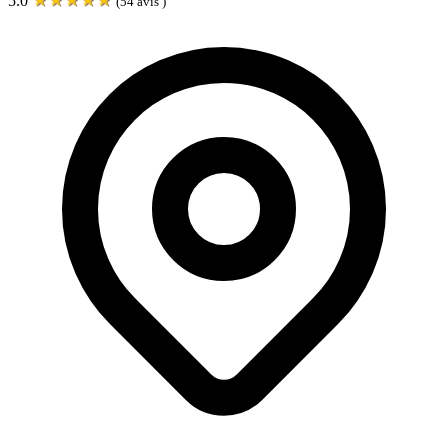
5.0
(
54
avis )