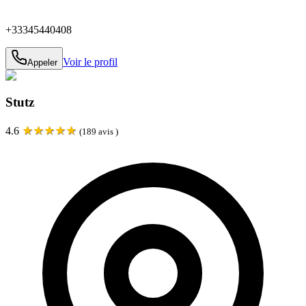
+33345440408
Voir le profil
Appeler
Stutz
★
★
★
★
★
4.6
(
189
avis )