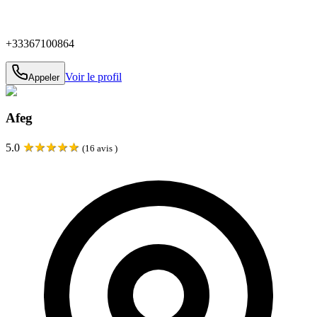
+33367100864
Voir le profil
Appeler
Afeg
★
★
★
★
★
5.0
(
16
avis )