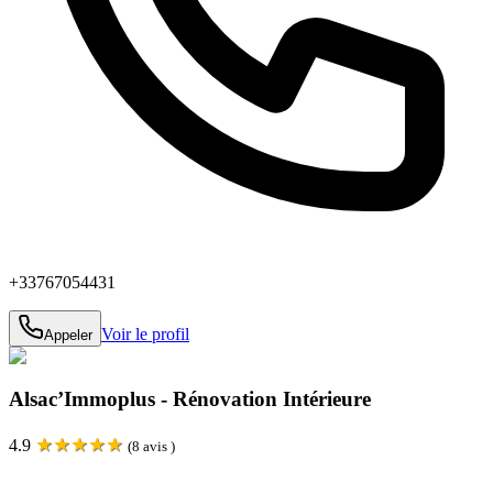
+33767054431
Voir le profil
Appeler
Alsac’Immoplus - Rénovation Intérieure
★
★
★
★
★
4.9
(
8
avis )