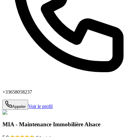
+33658058237
Voir le profil
Appeler
MIA - Maintenance Immobilière Alsace
★
★
★
★
★