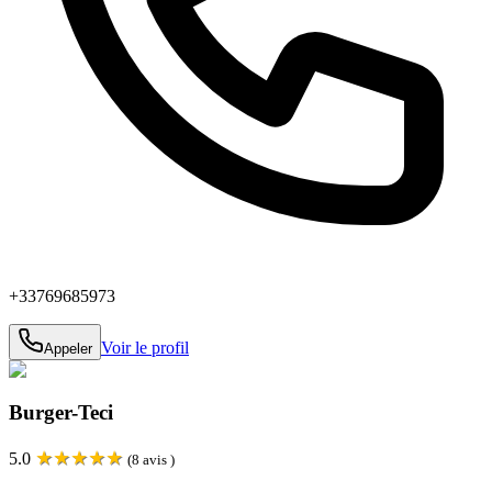
+33769685973
Voir le profil
Appeler
Burger-Teci
★
★
★
★
★
5.0
(
8
avis )