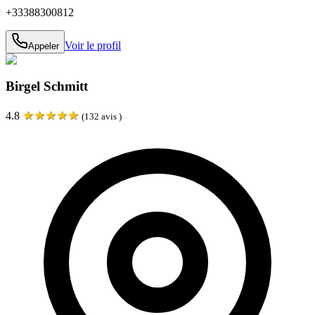
+33388300812
Voir le profil
Appeler
Birgel Schmitt
★
★
★
★
★
4.8
(
132
avis )