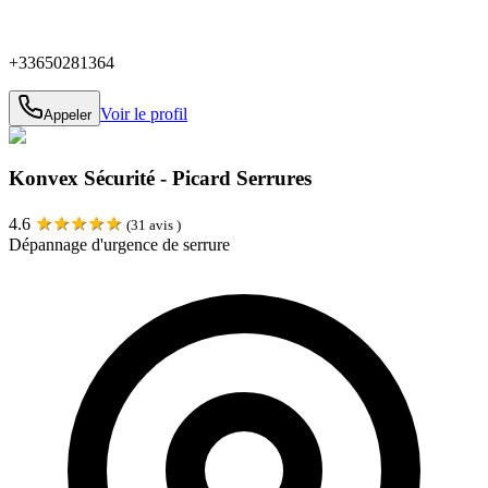
+33650281364
Voir le profil
Appeler
Konvex Sécurité - Picard Serrures
★
★
★
★
★
4.6
(
31
avis )
Dépannage d'urgence de serrure