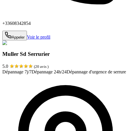
+33608342854
Voir le profil
Appeler
Muller Sd Serrurier
★
★
★
★
★
5.0
(
20
avis )
Dépannage 7j/7
Dépannage 24h/24
Dépannage d'urgence de serrure