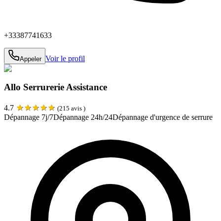
+33387741633
Voir le profil
Appeler
Allo Serrurerie Assistance
★
★
★
★
★
4.7
(
215
avis )
Dépannage 7j/7
Dépannage 24h/24
Dépannage d'urgence de serrure