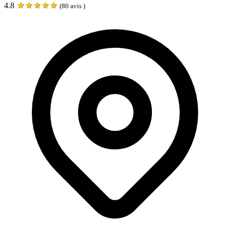
★
★
★
★
★
4.8
(
80
avis )