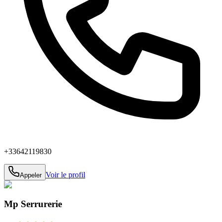
+33642119830
Voir le profil
Appeler
Mp Serrurerie