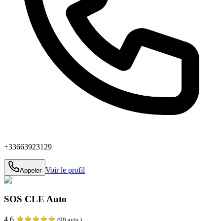
+33663923129
Voir le profil
Appeler
SOS CLE Auto
★
★
★
★
★
4.6
(
90
avis )