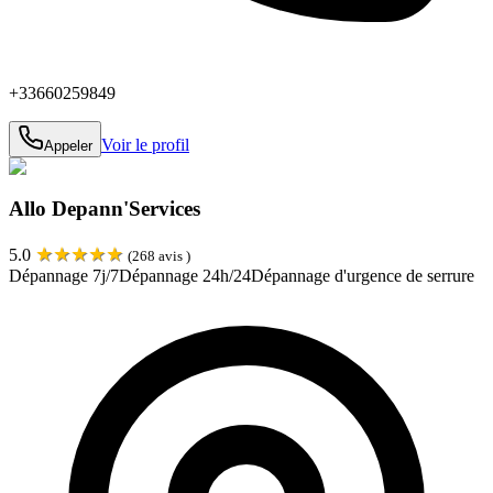
+33660259849
Voir le profil
Appeler
Allo Depann'Services
★
★
★
★
★
5.0
(
268
avis )
Dépannage 7j/7
Dépannage 24h/24
Dépannage d'urgence de serrure