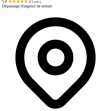
★
★
★
★
★
5.0
(
13
avis )
Dépannage d'urgence de serrure