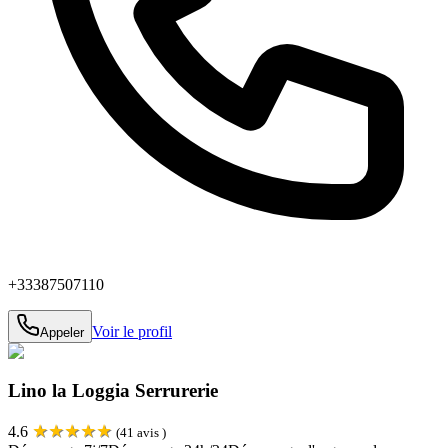
+33387507110
Voir le profil
Appeler
Lino la Loggia Serrurerie
★
★
★
★
★
4.6
(
41
avis )