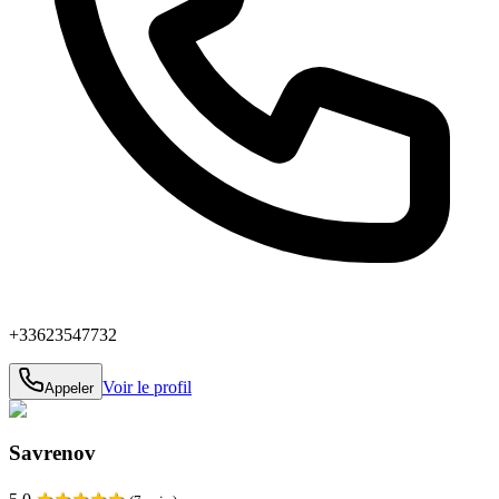
+33623547732
Voir le profil
Appeler
Savrenov
★
★
★
★
★