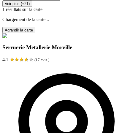
Voir plus (+21)
1
résultats sur la carte
Chargement de la carte...
Agrandir la carte
Serruerie Metallerie Morville
★
★
★
★
★
4.1
(
17
avis )