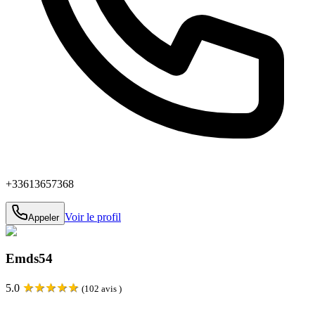
+33613657368
Voir le profil
Appeler
Emds54
★
★
★
★
★
5.0
(
102
avis )