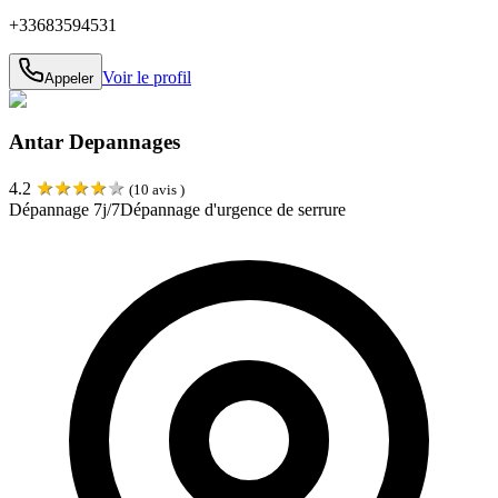
+33683594531
Voir le profil
Appeler
Antar Depannages
★
★
★
★
★
4.2
(
10
avis )
Dépannage 7j/7
Dépannage d'urgence de serrure