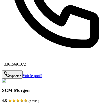
+33615691372
Voir le profil
Appeler
SCM Morgen
★
★
★
★
★
4.8
(
6
avis )