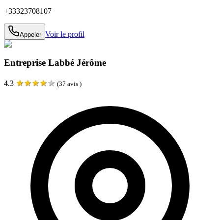
+33323708107
Voir le profil
Appeler
Entreprise Labbé Jérôme
★
★
★
★
★
4.3
(
37
avis )