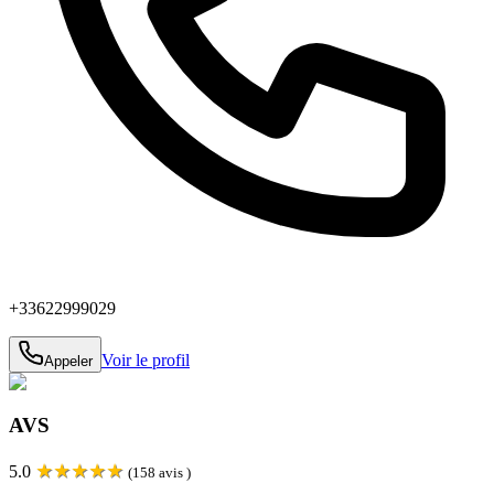
+33622999029
Voir le profil
Appeler
AVS
★
★
★
★
★
5.0
(
158
avis )