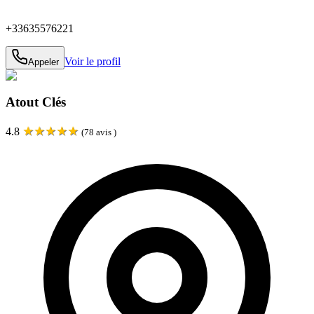
+33635576221
Voir le profil
Appeler
Atout Clés
★
★
★
★
★
4.8
(
78
avis )