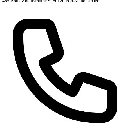
485 Boulevard maritime S
, 80120
Fort-Mahon-Plage