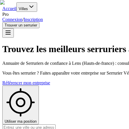
Accueil
Villes
Pro
Connexion
/
Inscription
Trouver un serrurier
Trouvez les meilleurs serruriers
Annuaire de Serruriers de confiance à
Lens
(
Hauts-de-france
) : consu
Vous êtes serrurier ? Faites apparaître votre entreprise sur Serrurier Vér
Référencer mon entreprise
Utiliser ma position