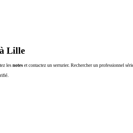
 à
Lille
tez les
notes
et contactez un serrurier. Rechercher un professionnel sér
ifié.