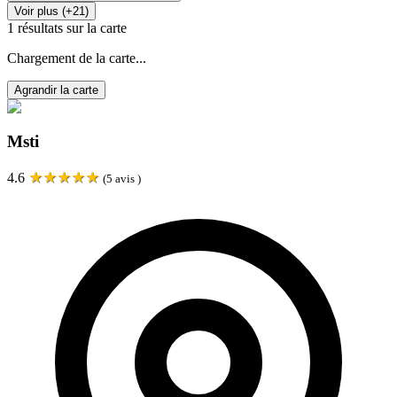
Voir plus (+21)
1
résultats sur la carte
Chargement de la carte...
Agrandir la carte
Msti
★
★
★
★
★
4.6
(
5
avis )