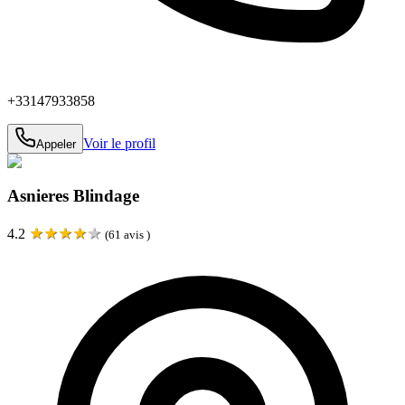
+33147933858
Voir le profil
Appeler
Asnieres Blindage
★
★
★
★
★
4.2
(
61
avis )