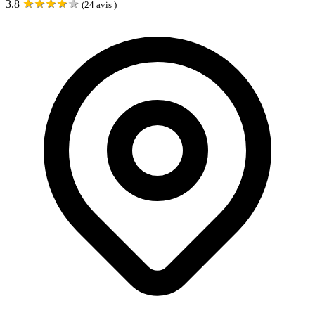
★
★
★
★
★
3.8
(
24
avis )