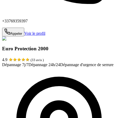
+33769359397
Voir le profil
Appeler
Euro Protection 2000
★
★
★
★
★
4.9
(
33
avis )
Dépannage 7j/7
Dépannage 24h/24
Dépannage d'urgence de serrure