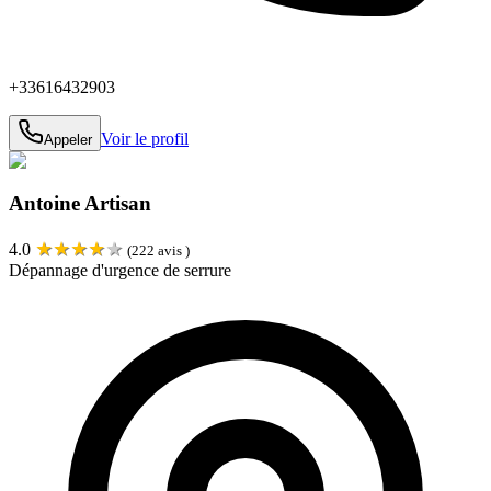
+33616432903
Voir le profil
Appeler
Antoine Artisan
★
★
★
★
★
4.0
(
222
avis )
Dépannage d'urgence de serrure