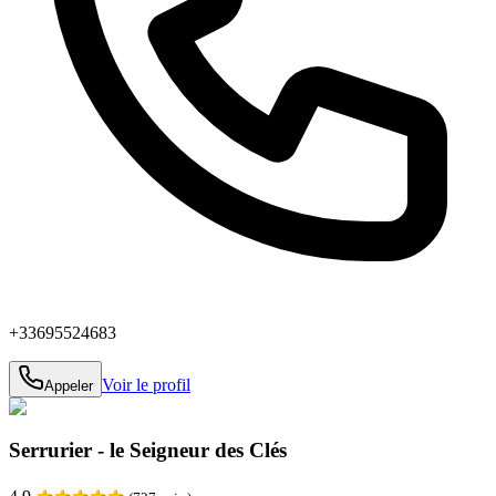
+33695524683
Voir le profil
Appeler
Serrurier - le Seigneur des Clés
★
★
★
★
★