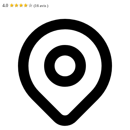
★
★
★
★
★
4.0
(
16
avis )