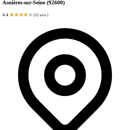
Asnières-sur-Seine (92600)
★
★
★
★
★
4.4
(
52
avis )