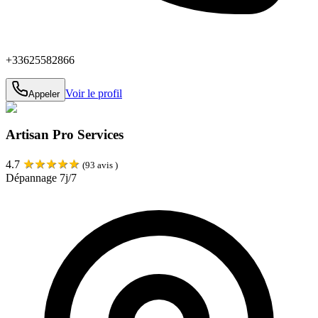
+33625582866
Voir le profil
Appeler
Artisan Pro Services
★
★
★
★
★
4.7
(
93
avis )
Dépannage 7j/7