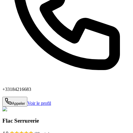
+33184216683
Voir le profil
Appeler
Flac Serrurerie
★
★
★
★
★