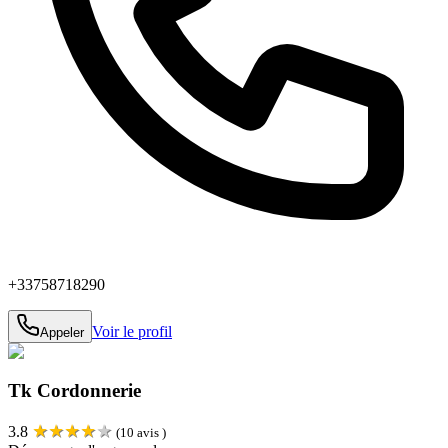
+33758718290
Voir le profil
Appeler
Tk Cordonnerie
★
★
★
★
★
3.8
(
10
avis )