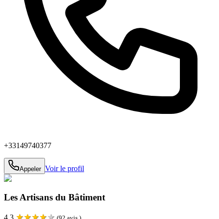
+33149740377
Voir le profil
Appeler
Les Artisans du Bâtiment
★
★
★
★
★
4.3
(
92
avis )