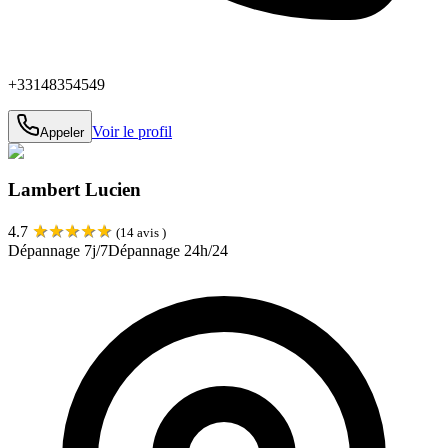
+33148354549
Voir le profil
Appeler
Lambert Lucien
★
★
★
★
★
4.7
(
14
avis )
Dépannage 7j/7
Dépannage 24h/24