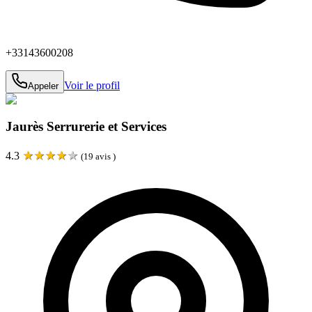
+33143600208
Voir le profil
Appeler
Jaurès Serrurerie et Services
★
★
★
★
★
4.3
(
19
avis )