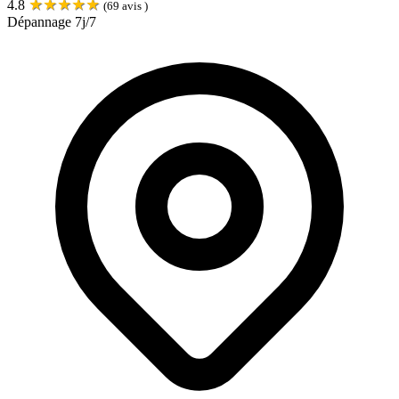
★
★
★
★
★
4.8
(
69
avis )
Dépannage 7j/7