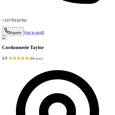
+33770116702
Voir le profil
Appeler
Cordonnerie Taylor
★
★
★
★
★
4.9
(
94
avis )