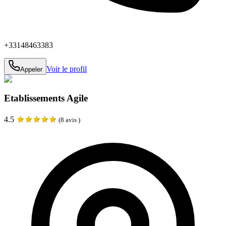
+33148463383
Voir le profil
Appeler
Etablissements Agile
★
★
★
★
★
4.5
(
8
avis )