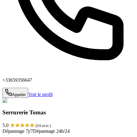
+33659356647
Voir le profil
Appeler
Serrurerie Tomas
★
★
★
★
★
5.0
(
24
avis )
Dépannage 7j/7
Dépannage 24h/24