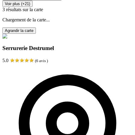
Voir plus (+21)
3
résultats sur la carte
Chargement de la carte...
Agrandir la carte
Serrurerie Destrumel
★
★
★
★
★
5.0
(
6
avis )