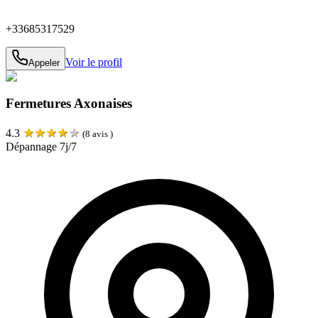
+33685317529
Voir le profil
Appeler
Fermetures Axonaises
★
★
★
★
★
4.3
(
8
avis )
Dépannage 7j/7