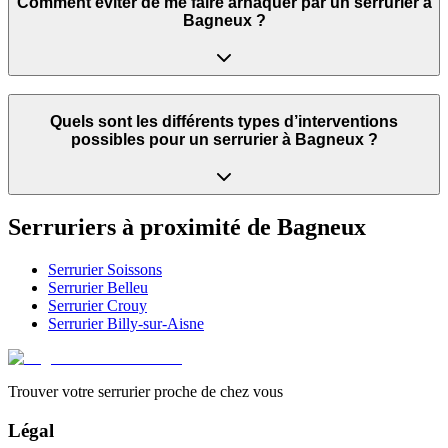
Comment éviter de me faire arnaquer par un serrurier à
Bagneux ?
Quels sont les différents types d’interventions
possibles pour un serrurier à Bagneux ?
Serruriers à proximité de
Bagneux
Serrurier
Soissons
Serrurier
Belleu
Serrurier
Crouy
Serrurier
Billy-sur-Aisne
Trouver votre serrurier proche de chez vous
Légal