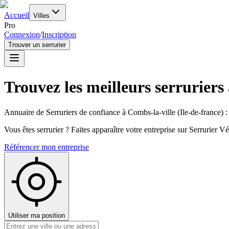
Accueil
Villes
Pro
Connexion
/
Inscription
Trouver un serrurier
Trouvez les meilleurs serruriers
Annuaire de Serruriers de confiance à
Combs-la-ville
(
Ile-de-france
) 
Vous êtes serrurier ? Faites apparaître votre entreprise sur Serrurier Vér
Référencer mon entreprise
Utiliser ma position