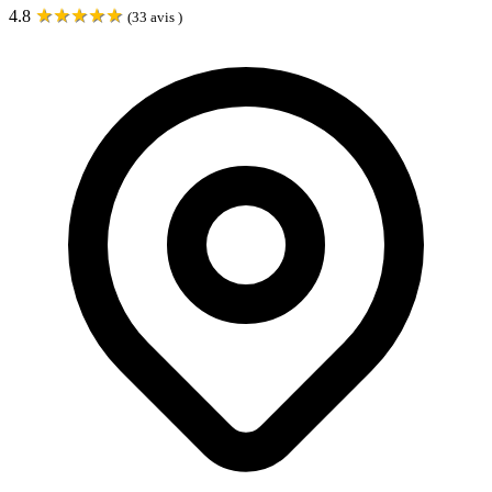
★
★
★
★
★
4.8
(
33
avis )