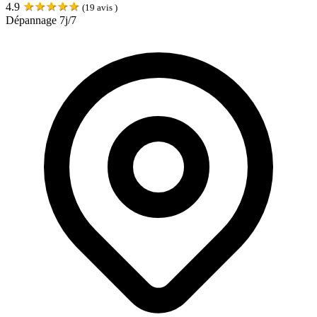
★
★
★
★
★
4.9
(
19
avis )
Dépannage 7j/7