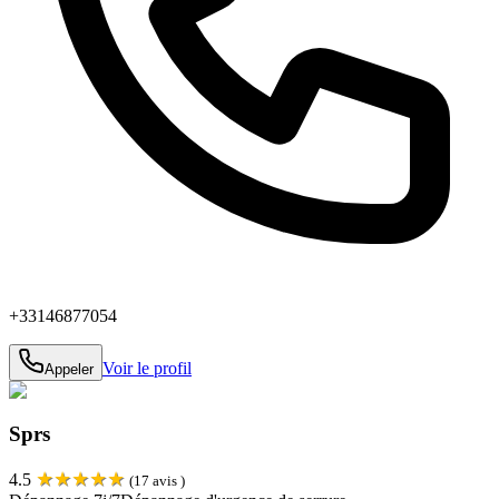
+33146877054
Voir le profil
Appeler
Sprs
★
★
★
★
★
4.5
(
17
avis )