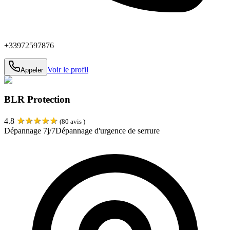
+33972597876
Voir le profil
Appeler
BLR Protection
★
★
★
★
★
4.8
(
80
avis )
Dépannage 7j/7
Dépannage d'urgence de serrure