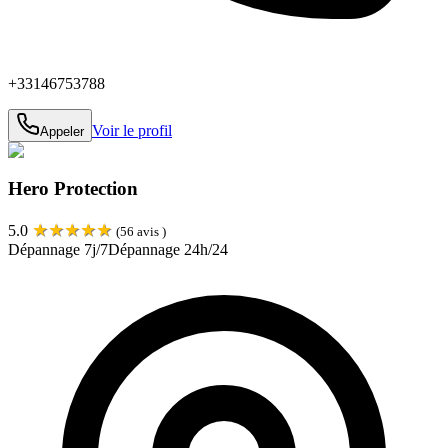
+33146753788
Voir le profil
Appeler
Hero Protection
★
★
★
★
★
5.0
(
56
avis )
Dépannage 7j/7
Dépannage 24h/24