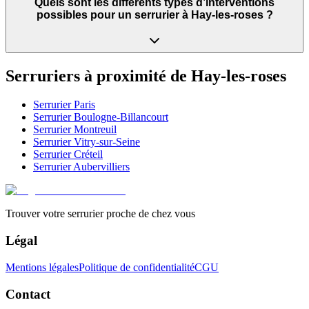
Quels sont les différents types d’interventions
possibles pour un serrurier à Hay-les-roses ?
Serruriers à proximité de
Hay-les-roses
Serrurier
Paris
Serrurier
Boulogne-Billancourt
Serrurier
Montreuil
Serrurier
Vitry-sur-Seine
Serrurier
Créteil
Serrurier
Aubervilliers
Trouver votre serrurier proche de chez vous
Légal
Mentions légales
Politique de confidentialité
CGU
Contact