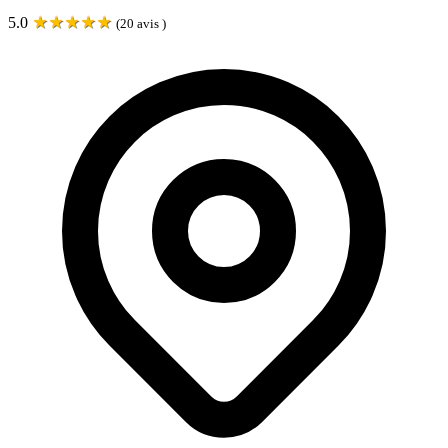
★
★
★
★
★
5.0
(
20
avis )