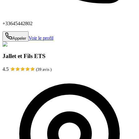
+33645442802
Voir le profil
Appeler
Jallet et Fils ETS
★
★
★
★
★
4.5
(
39
avis )