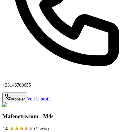
+33146708655
Voir le profil
Appeler
Mafenetre.com - M4s
★
★
★
★
★
4.0
(
24
avis )