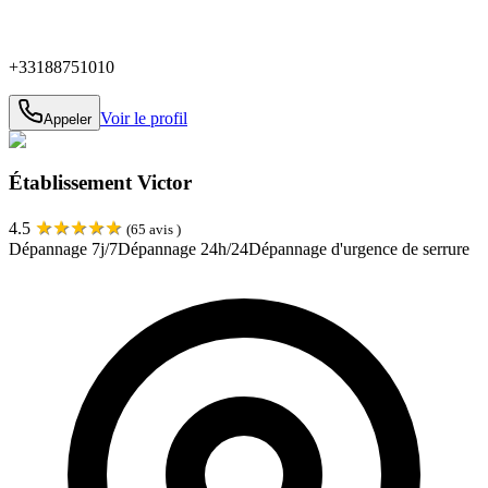
+33188751010
Voir le profil
Appeler
Établissement Victor
★
★
★
★
★
4.5
(
65
avis )
Dépannage 7j/7
Dépannage 24h/24
Dépannage d'urgence de serrure