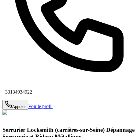
+33134934922
Voir le profil
Appeler
Serrurier Locksmith (carrières-sur-Seine) Dépannage
Serrurerie et Rideau Métallique