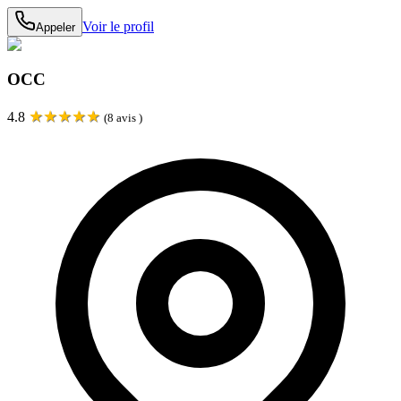
Voir le profil
Appeler
OCC
★
★
★
★
★
4.8
(
8
avis )