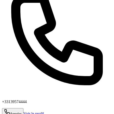
+33139574444
Voir le profil
Appeler