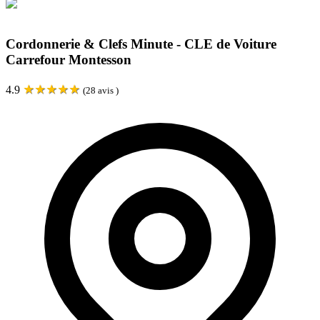
Cordonnerie & Clefs Minute - CLE de Voiture
Carrefour Montesson
★
★
★
★
★
4.9
(
28
avis )