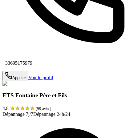
+33695175979
Voir le profil
Appeler
ETS Fontaine Père et Fils
★
★
★
★
★
4.8
(
99
avis )
Dépannage 7j/7
Dépannage 24h/24