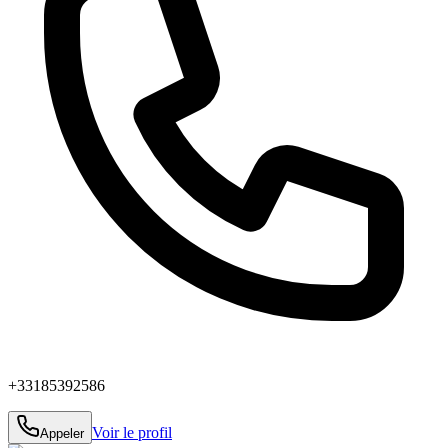
+33185392586
Voir le profil
Appeler