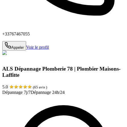
+33767467055
Voir le profil
Appeler
ALS Dépannage Plomberie 78 | Plombier Maisons-
Laffitte
★
★
★
★
★
5.0
(
65
avis )
Dépannage 7j/7
Dépannage 24h/24