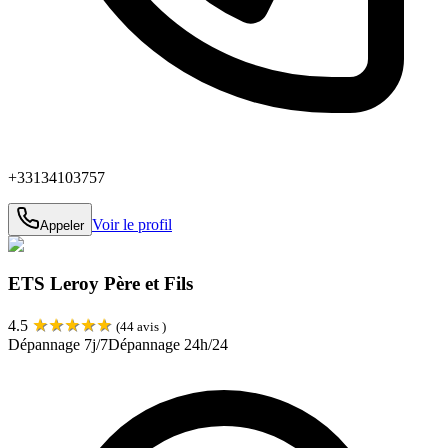
+33134103757
Voir le profil
Appeler
ETS Leroy Père et Fils
★
★
★
★
★
4.5
(
44
avis )
Dépannage 7j/7
Dépannage 24h/24