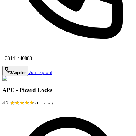
+33141440888
Voir le profil
Appeler
APC - Picard Locks
★
★
★
★
★
4.7
(
105
avis )