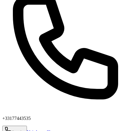
+33177443535