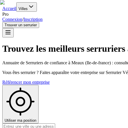
Accueil
Villes
Pro
Connexion
/
Inscription
Trouver un serrurier
Trouvez les meilleurs serruriers
Annuaire de Serruriers de confiance à
Meaux
(
Ile-de-france
) : consult
Vous êtes serrurier ? Faites apparaître votre entreprise sur Serrurier Vér
Référencer mon entreprise
Utiliser ma position