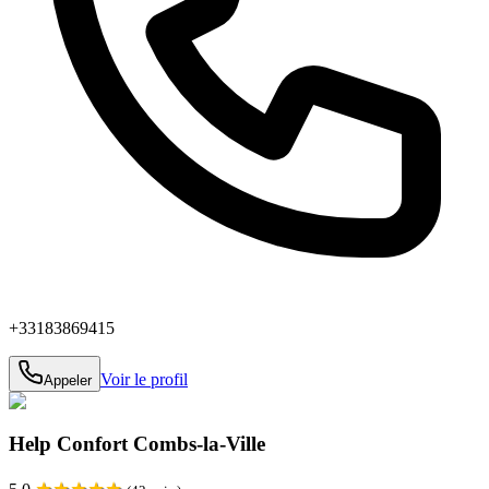
+33183869415
Voir le profil
Appeler
Help Confort Combs-la-Ville
★
★
★
★
★