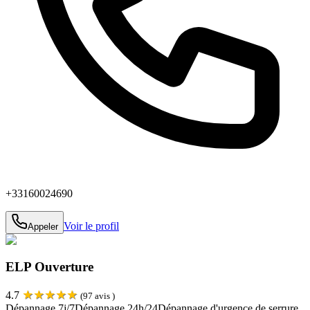
+33160024690
Voir le profil
Appeler
ELP Ouverture
★
★
★
★
★
4.7
(
97
avis )
Dépannage 7j/7
Dépannage 24h/24
Dépannage d'urgence de serrure