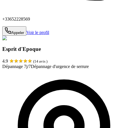
+33652228569
Voir le profil
Appeler
Esprit d'Epoque
★
★
★
★
★
4.9
(
14
avis )
Dépannage 7j/7
Dépannage d'urgence de serrure