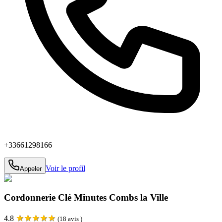
+33661298166
Voir le profil
Appeler
Cordonnerie Clé Minutes Combs la Ville
★
★
★
★
★
4.8
(
18
avis )