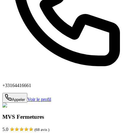
+33164416661
Voir le profil
Appeler
MVS Fermetures
★
★
★
★
★
5.0
(
68
avis )