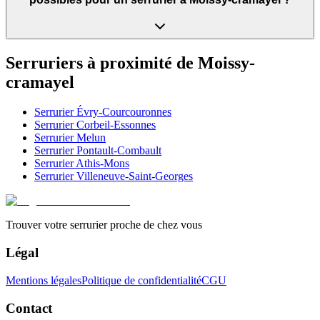
Serruriers à proximité de
Moissy-
cramayel
Serrurier
Évry-Courcouronnes
Serrurier
Corbeil-Essonnes
Serrurier
Melun
Serrurier
Pontault-Combault
Serrurier
Athis-Mons
Serrurier
Villeneuve-Saint-Georges
Trouver votre serrurier proche de chez vous
Légal
Mentions légales
Politique de confidentialité
CGU
Contact