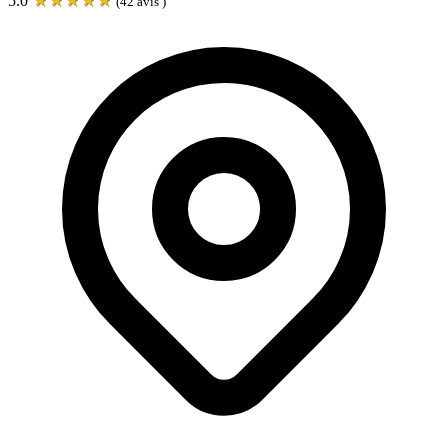
5.0
(
42
avis )