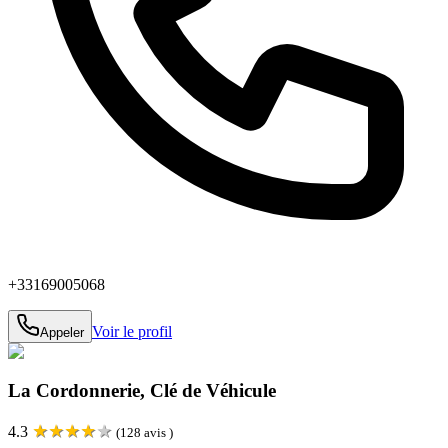
+33169005068
Voir le profil
Appeler
La Cordonnerie, Clé de Véhicule
★
★
★
★
★
4.3
(
128
avis )