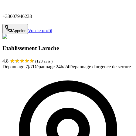
+33607946238
Voir le profil
Appeler
Etablissement Laroche
★
★
★
★
★
4.8
(
128
avis )
Dépannage 7j/7
Dépannage 24h/24
Dépannage d'urgence de serrure