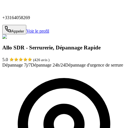
+33164058269
Voir le profil
Appeler
Allo SDR - Serrurerie, Dépannage Rapide
★
★
★
★
★
5.0
(
426
avis )
Dépannage 7j/7
Dépannage 24h/24
Dépannage d'urgence de serrure