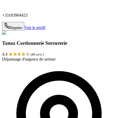
+33183904423
Voir le profil
Appeler
Tanoz Cordonnerie Serrurerie
★
★
★
★
★
4.4
(
40
avis )
Dépannage d'urgence de serrure