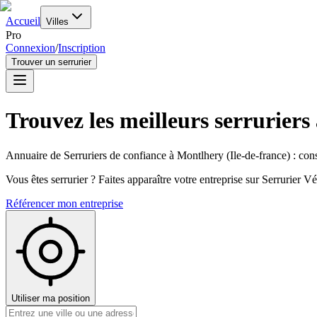
Accueil
Villes
Pro
Connexion
/
Inscription
Trouver un serrurier
Trouvez les meilleurs serruriers
Annuaire de Serruriers de confiance à
Montlhery
(
Ile-de-france
) : con
Vous êtes serrurier ? Faites apparaître votre entreprise sur Serrurier Vér
Référencer mon entreprise
Utiliser ma position