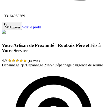
+33164058269
Voir le profil
Appeler
Votre Artisan de Proximité - Roubaix Père et Fils à
Votre Service
★
★
★
★
★
4.9
(
15
avis )
Dépannage 7j/7
Dépannage 24h/24
Dépannage d'urgence de serrure