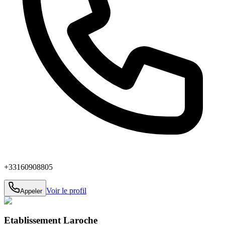
+33160908805
Voir le profil
Appeler
Etablissement Laroche