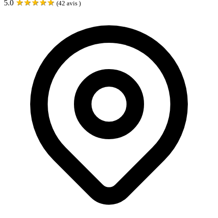
★
★
★
★
★
5.0
(
42
avis )