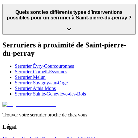
Quels sont les différents types d’interventions
possibles pour un serrurier à Saint-pierre-du-perray ?
Serruriers à proximité de
Saint-pierre-
du-perray
Serrurier
Évry-Courcouronnes
Serrurier
Corbeil-Essonnes
Serrurier
Melun
Serrurier
Savigny-sur-Orge
Serrurier
Athis-Mons
Serrurier
Sainte-Geneviève-des-Bois
Trouver votre serrurier proche de chez vous
Légal