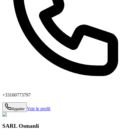
+33160773797
Voir le profil
Appeler
SARL Osmanli