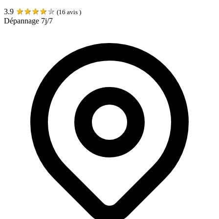
★
★
★
★
★
3.9
(
16
avis )
Dépannage 7j/7