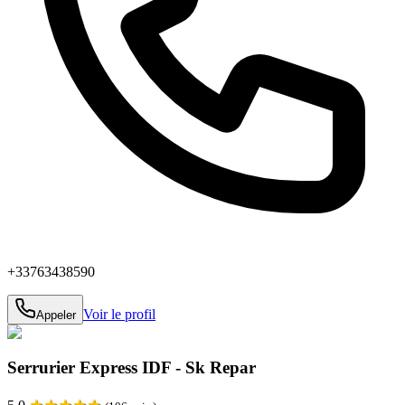
+33763438590
Voir le profil
Appeler
Serrurier Express IDF - Sk Repar
★
★
★
★
★