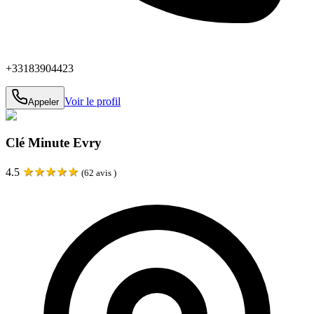
+33183904423
Voir le profil
Appeler
Clé Minute Evry
★
★
★
★
★
4.5
(
62
avis )