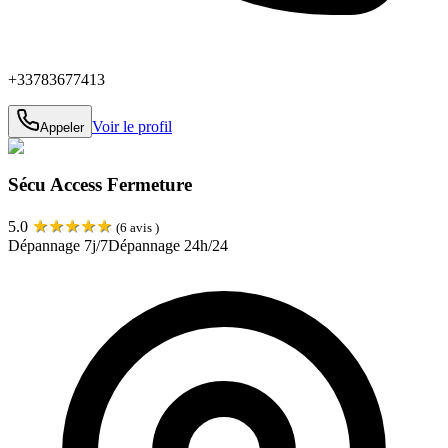
+33783677413
Voir le profil
Appeler
Sécu Access Fermeture
★
★
★
★
★
5.0
(
6
avis )
Dépannage 7j/7
Dépannage 24h/24