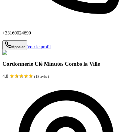
+33160024690
Voir le profil
Appeler
Cordonnerie Clé Minutes Combs la Ville
★
★
★
★
★
4.8
(
18
avis )