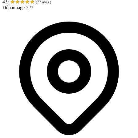
★
★
★
★
★
4.9
(
77
avis )
Dépannage 7j/7