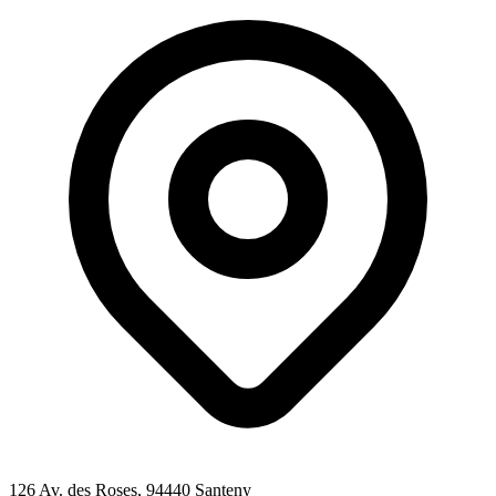
126 Av. des Roses
, 94440
Santeny