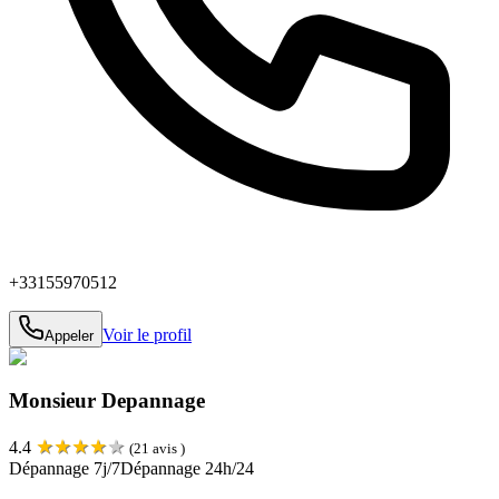
+33155970512
Voir le profil
Appeler
Monsieur Depannage
★
★
★
★
★
4.4
(
21
avis )
Dépannage 7j/7
Dépannage 24h/24