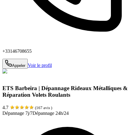
+33146708655
Voir le profil
Appeler
ETS Barbeira | Dépannage Rideaux Métalliques &
Réparation Volets Roulants
★
★
★
★
★
4.7
(
167
avis )
Dépannage 7j/7
Dépannage 24h/24