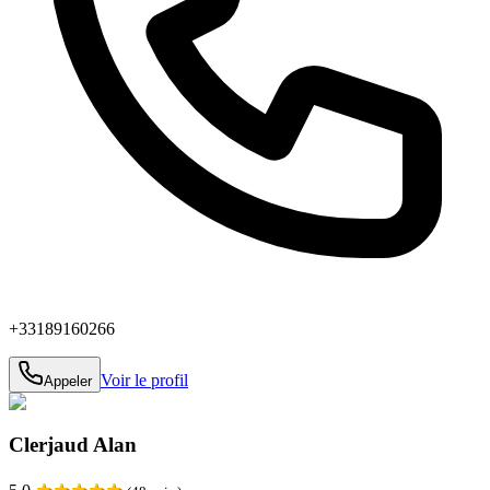
+33189160266
Voir le profil
Appeler
Clerjaud Alan
★
★
★
★
★