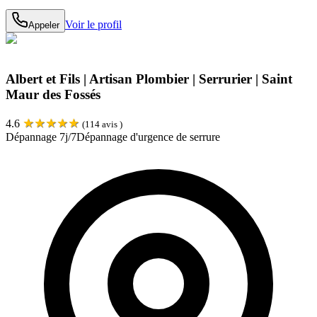
Voir le profil
Appeler
Albert et Fils | Artisan Plombier | Serrurier | Saint
Maur des Fossés
★
★
★
★
★
4.6
(
114
avis )
Dépannage 7j/7
Dépannage d'urgence de serrure