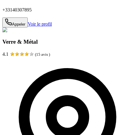
+33140307895
Voir le profil
Appeler
Verre & Métal
★
★
★
★
★
4.1
(
15
avis )