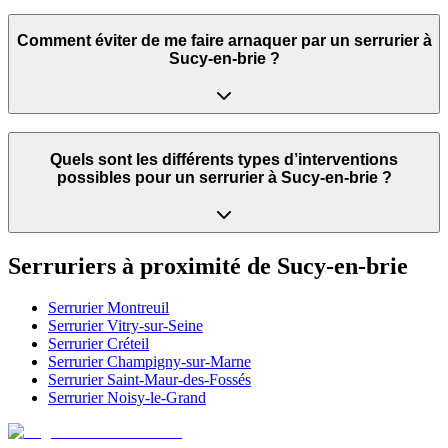
Comment éviter de me faire arnaquer par un serrurier à
Sucy-en-brie ?
Quels sont les différents types d’interventions
possibles pour un serrurier à Sucy-en-brie ?
Serruriers à proximité de
Sucy-en-brie
Serrurier
Montreuil
Serrurier
Vitry-sur-Seine
Serrurier
Créteil
Serrurier
Champigny-sur-Marne
Serrurier
Saint-Maur-des-Fossés
Serrurier
Noisy-le-Grand