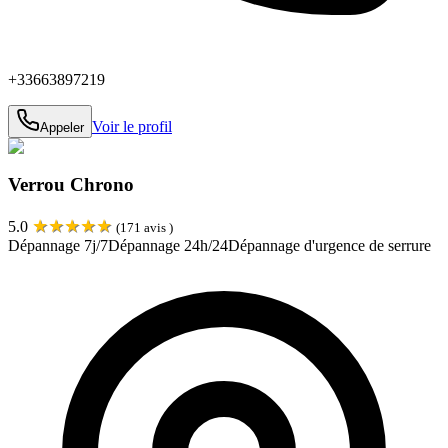
+33663897219
Voir le profil
Appeler
Verrou Chrono
★
★
★
★
★
5.0
(
171
avis )
Dépannage 7j/7
Dépannage 24h/24
Dépannage d'urgence de serrure