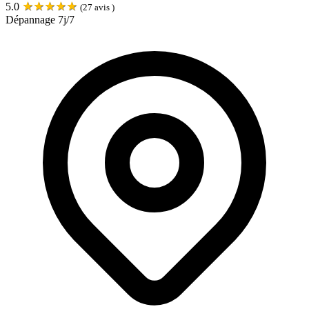
★
★
★
★
★
5.0
(
27
avis )
Dépannage 7j/7