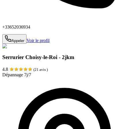
+33652036934
Voir le profil
Appeler
Serrurier Choisy-le-Roi - 2jkm
★
★
★
★
★
4.8
(
21
avis )
Dépannage 7j/7