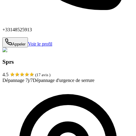
+33148525913
Voir le profil
Appeler
Sprs
★
★
★
★
★
4.5
(
17
avis )
Dépannage 7j/7
Dépannage d'urgence de serrure