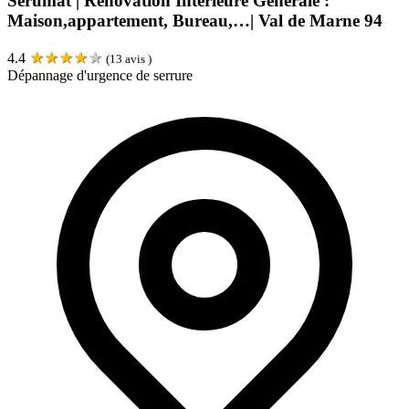
Serumat | Rénovation Intérieure Générale :
Maison,appartement, Bureau,…| Val de Marne 94
★
★
★
★
★
4.4
(
13
avis )
Dépannage d'urgence de serrure