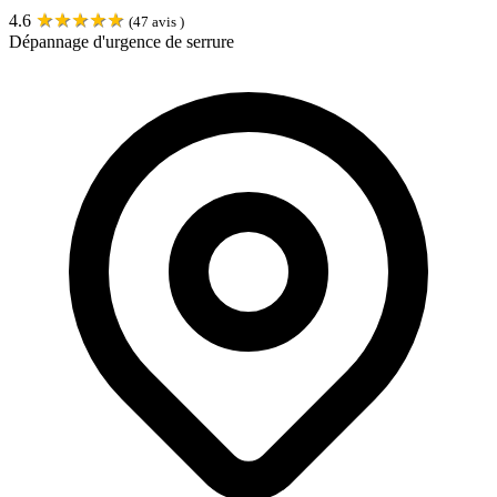
★
★
★
★
★
4.6
(
47
avis )
Dépannage d'urgence de serrure