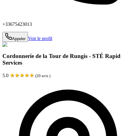
+33675423013
Voir le profil
Appeler
Cordonnerie de la Tour de Rungis - STÉ Rapid
Services
★
★
★
★
★
5.0
(
20
avis )