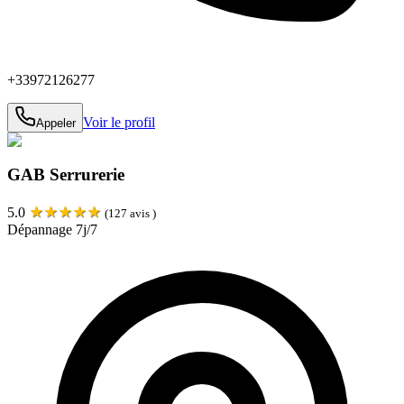
+33972126277
Voir le profil
Appeler
GAB Serrurerie
★
★
★
★
★
5.0
(
127
avis )
Dépannage 7j/7