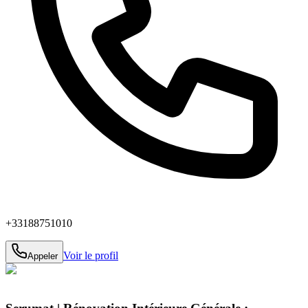
+33188751010
Voir le profil
Appeler