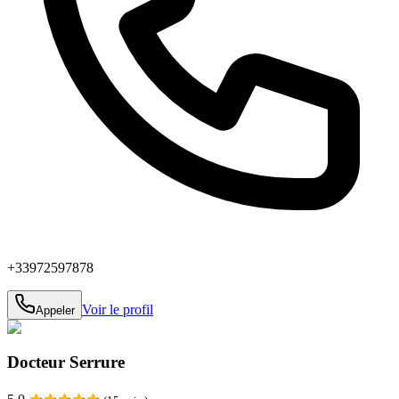
+33972597878
Voir le profil
Appeler
Docteur Serrure
★
★
★
★
★