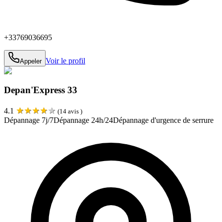
+33769036695
Voir le profil
Appeler
Depan'Express 33
★
★
★
★
★
4.1
(
14
avis )
Dépannage 7j/7
Dépannage 24h/24
Dépannage d'urgence de serrure