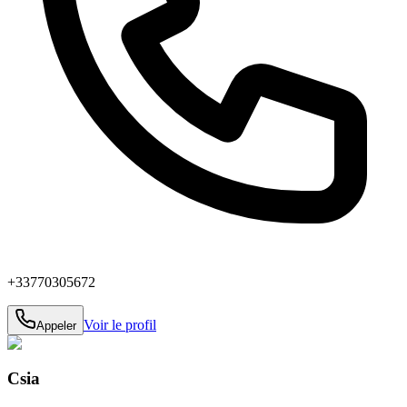
+33770305672
Voir le profil
Appeler
Csia