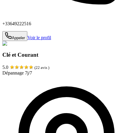
+33649222516
Voir le profil
Appeler
Clé et Courant
★
★
★
★
★
5.0
(
22
avis )
Dépannage 7j/7