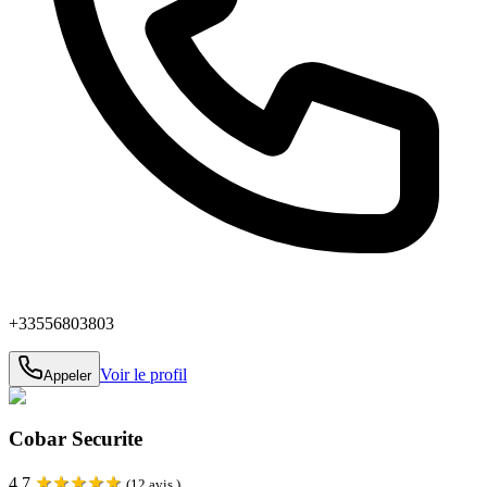
+33556803803
Voir le profil
Appeler
Cobar Securite
★
★
★
★
★
4.7
(
12
avis )