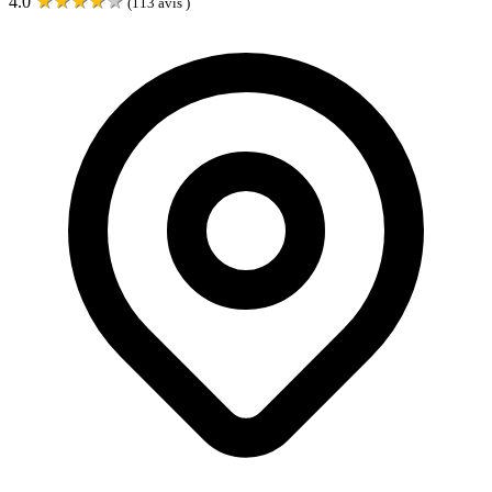
★
★
★
★
★
4.0
(
113
avis )