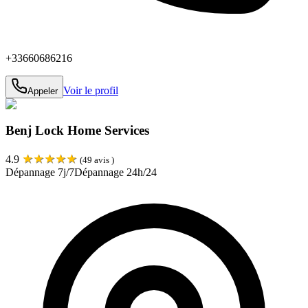
+33660686216
Voir le profil
Appeler
Benj Lock Home Services
★
★
★
★
★
4.9
(
49
avis )
Dépannage 7j/7
Dépannage 24h/24