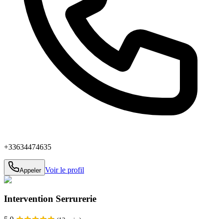
+33634474635
Voir le profil
Appeler
Intervention Serrurerie
★
★
★
★
★