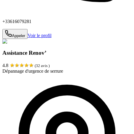
+33616079281
Voir le profil
Appeler
Assistance Renov’
★
★
★
★
★
4.8
(
32
avis )
Dépannage d'urgence de serrure