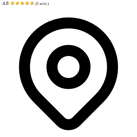
★
★
★
★
★
4.8
(
5
avis )