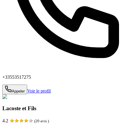
+33553517275
Voir le profil
Appeler
Lacoste et Fils
★
★
★
★
★
4.2
(
20
avis )