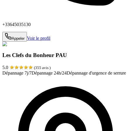
+33645035130
Voir le profil
Appeler
Les Clefs du Bonheur PAU
★
★
★
★
★
5.0
(
355
avis )
Dépannage 7j/7
Dépannage 24h/24
Dépannage d'urgence de serrure