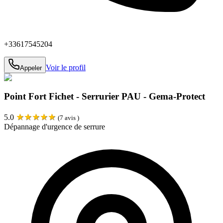
+33617545204
Voir le profil
Appeler
Point Fort Fichet - Serrurier PAU - Gema-Protect
★
★
★
★
★
5.0
(
7
avis )
Dépannage d'urgence de serrure