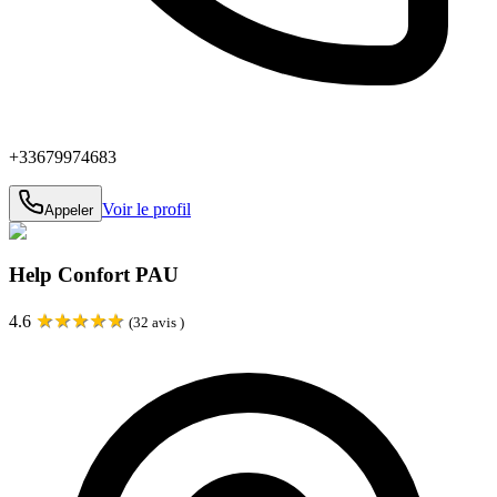
+33679974683
Voir le profil
Appeler
Help Confort PAU
★
★
★
★
★
4.6
(
32
avis )