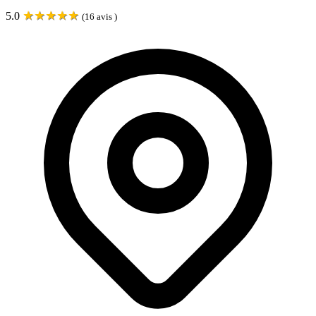
★
★
★
★
★
5.0
(
16
avis )