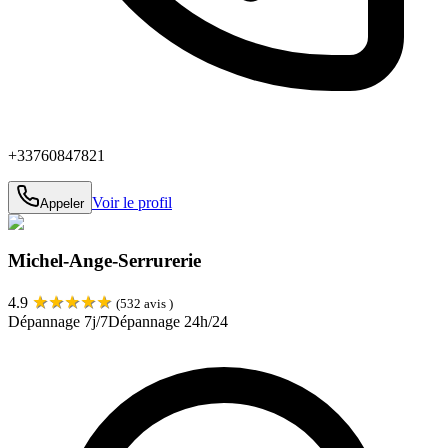
+33760847821
Voir le profil
Appeler
Michel-Ange-Serrurerie
★
★
★
★
★
4.9
(
532
avis )
Dépannage 7j/7
Dépannage 24h/24