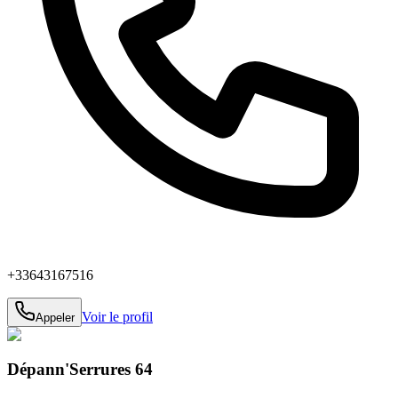
+33643167516
Voir le profil
Appeler
Dépann'Serrures 64