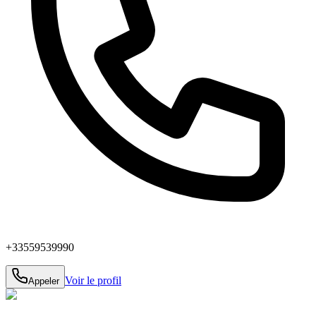
+33559539990
Voir le profil
Appeler