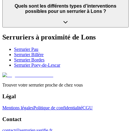
Quels sont les différents types d’interventions
possibles pour un serrurier à Lons ?
Serruriers à proximité de
Lons
Serrurier
Pau
Serrurier
Billère
Serrurier
Bordes
Serrurier
Poey-de-Lescar
Trouver votre serrurier proche de chez vous
Légal
Mentions légales
Politique de confidentialité
CGU
Contact
contact@serrurier-verifie.fr