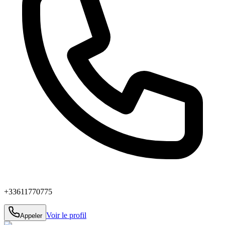
+33611770775
Voir le profil
Appeler