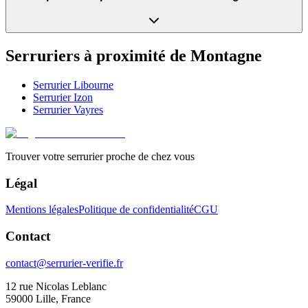
Serruriers à proximité de
Montagne
Serrurier
Libourne
Serrurier
Izon
Serrurier
Vayres
Trouver votre serrurier proche de chez vous
Légal
Mentions légales
Politique de confidentialité
CGU
Contact
contact@serrurier-verifie.fr
12 rue Nicolas Leblanc
59000 Lille, France