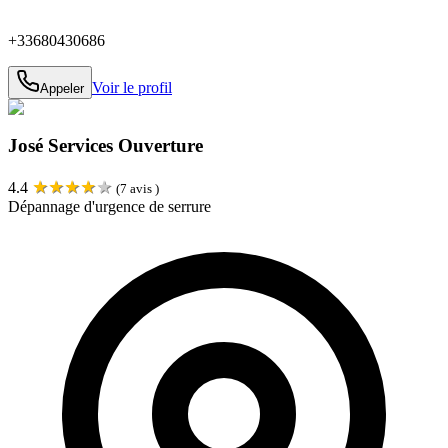
+33680430686
Voir le profil
Appeler
José Services Ouverture
★
★
★
★
★
4.4
(
7
avis )
Dépannage d'urgence de serrure