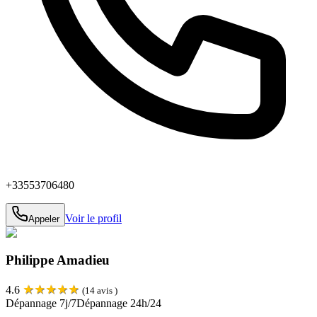
+33553706480
Voir le profil
Appeler
Philippe Amadieu
★
★
★
★
★
4.6
(
14
avis )
Dépannage 7j/7
Dépannage 24h/24