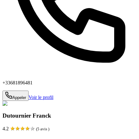
+33681896481
Voir le profil
Appeler
Dutournier Franck
★
★
★
★
★
4.2
(
5
avis )