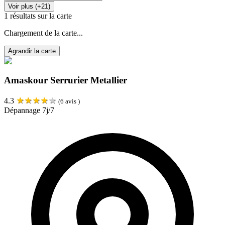
Voir plus (+21)
1
résultats sur la carte
Chargement de la carte...
Agrandir la carte
Amaskour Serrurier Metallier
★
★
★
★
★
4.3
(
6
avis )
Dépannage 7j/7