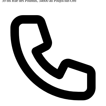
39 bis Rue des Pountils
, 34600
au Poujol-sur-Orb