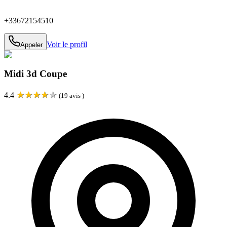
+33672154510
Voir le profil
Appeler
Midi 3d Coupe
★
★
★
★
★
4.4
(
19
avis )