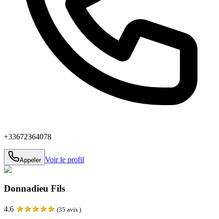
+33672364078
Voir le profil
Appeler
Donnadieu Fils
★
★
★
★
★
4.6
(
35
avis )